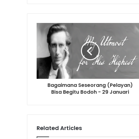
y
o
u
r
E
m
a
i
l
a
d
d
r
Bagaimana Seseorang (Pelayan)
e
Bisa Begitu Bodoh - 29 Januari
s
s
Related Articles