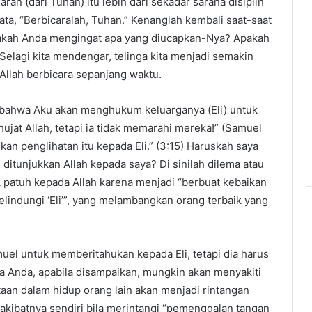
n (dari Tuhan) itu lebih dari sekadar sarana disiplin
ta, “Berbicaralah, Tuhan.” Kenanglah kembali saat-saat
dakah Anda mengingat apa yang diucapkan-Nya? Apakah
 Selagi kita mendengar, telinga kita menjadi semakin
Allah berbicara sepanjang waktu.
 bahwa Aku akan menghukum keluarganya (Eli) untuk
jat Allah, tetapi ia tidak memarahi mereka!” (Samuel
an penglihatan itu kepada Eli.” (3:15) Haruskah saya
ditunjukkan Allah kepada saya? Di sinilah dilema atau
dak patuh kepada Allah karena menjadi “berbuat kebaikan
melindungi ‘Eli’”, yang melambangkan orang terbaik yang
el untuk memberitahukan kepada Eli, tetapi dia harus
da Anda, apabila disampaikan, mungkin akan menyakiti
taan dalam hidup orang lain akan menjadi rintangan
akibatnya sendiri bila merintangi “pemenggalan tangan