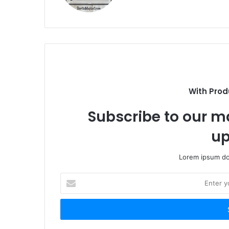
With Prod
Subscribe to our ma
up
Lorem ipsum dol
E
n
t
e
r