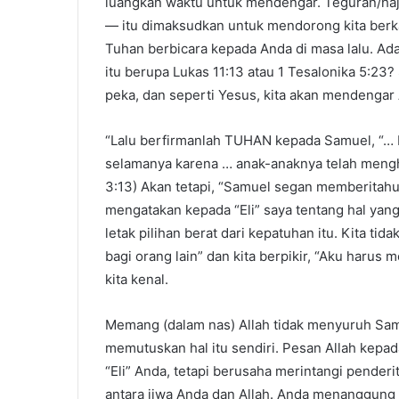
luangkan waktu untuk mendengar. Teguran/hajara
— itu dimaksudkan untuk mendorong kita berka
Tuhan berbicara kepada Anda di masa lalu. A
itu berupa Lukas 11:13 atau 1 Tesalonika 5:23?
peka, dan seperti Yesus, kita akan mendengar 
“Lalu berfirmanlah TUHAN kepada Samuel, “…
selamanya karena … anak-anaknya telah menghu
3:13) Akan tetapi, “Samuel segan memberitahuk
mengatakan kepada “Eli” saya tentang hal yang 
letak pilihan berat dari kepatuhan itu. Kita ti
bagi orang lain” dan kita berpikir, “Aku harus 
kita kenal.
Memang (dalam nas) Allah tidak menyuruh Samu
memutuskan hal itu sendiri. Pesan Allah kepa
“Eli” Anda, tetapi berusaha merintangi penderi
antara jiwa Anda dan Allah. Anda menanggung 