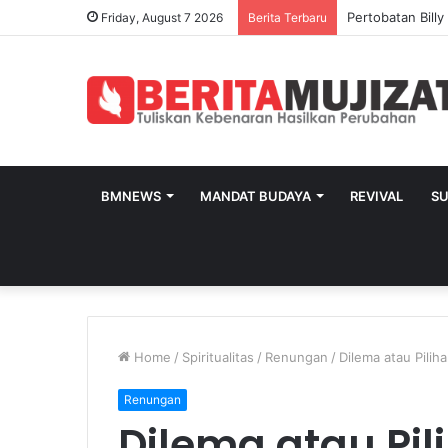
Pertobatan Bill
Friday, August 7 2026
Berita Terbaru
BMNEWS
MANDAT BUDAYA
REVIVAL
S
Home
/
Spiritualitas
/
Renungan
/
Dilema atau Pilih
Renungan
Dilema atau Pil