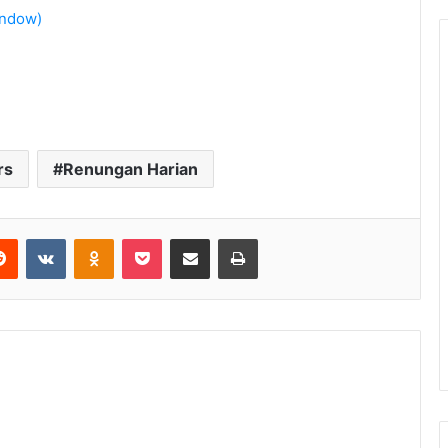
indow)
rs
Renungan Harian
Reddit
VKontakte
Odnoklassniki
Pocket
Share via Email
Print