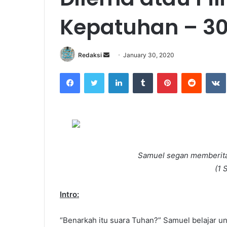
Kepatuhan – 30
Redaksi
S
January 30, 2020
e
Facebook
Twitter
LinkedIn
Tumblr
Pinterest
Reddit
VK
n
d
a
n
e
m
a
Samuel segan memberitah
i
(1 
l
Intro:
“Benarkah itu suara Tuhan?” Samuel belajar un