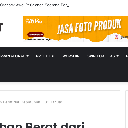
y Graham: Awal Perjalanan Seorang Penginjil Dunia
UPRANATURAL
PROFETIK
WORSHIP
SPIRITUALITAS
an Berat dari Kepatuhan – 30 Januari
ihan Berat dari