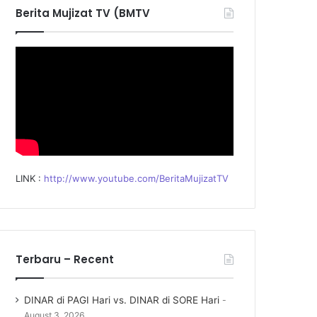
f
Berita Mujizat TV (BMTV
o
r
:
LINK :
http://www.youtube.com/BeritaMujizatTV
Terbaru – Recent
DINAR di PAGI Hari vs. DINAR di SORE Hari
August 3, 2026