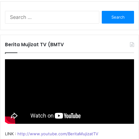
S
e
a
r
c
Berita Mujizat TV (BMTV
h
f
o
r
:
LINK :
http://www.youtube.com/BeritaMujizatTV