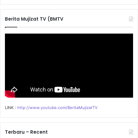
a
r
c
Berita Mujizat TV (BMTV
h
f
o
r
:
LINK :
http://www.youtube.com/BeritaMujizatTV
Terbaru – Recent