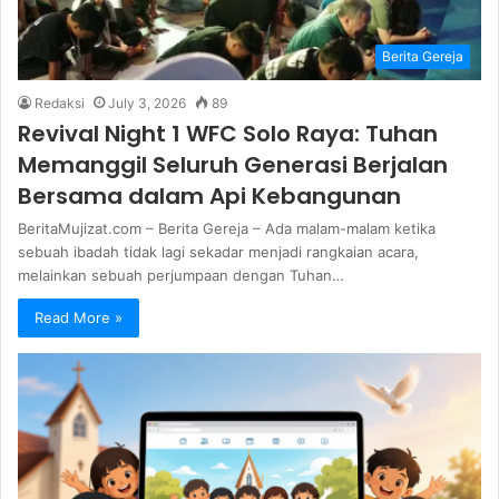
Berita Gereja
Redaksi
July 3, 2026
89
Revival Night 1 WFC Solo Raya: Tuhan
Memanggil Seluruh Generasi Berjalan
Bersama dalam Api Kebangunan
BeritaMujizat.com – Berita Gereja – Ada malam-malam ketika
sebuah ibadah tidak lagi sekadar menjadi rangkaian acara,
melainkan sebuah perjumpaan dengan Tuhan…
Read More »