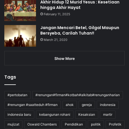
Akhir Hidup 12 Murid Yesus : Kesetiaan
hingga Akhir Hayat
February 11, 2025
Jangan Mencari Betel, Gilgal Maupun
Bersyeba, Carilah Tuhan!!
March 21, 2020
Show More
Tags
#pertobatan
#renungan#firman#kotbah#alkitab#renunganharian
#renungan #saatteduh #firman
ahok
gereja
indonesia
indonesia baru
kebangunan rohani
Kesaksian
martir
mujizat
Oswald Chambers
Pendidikan
politik
Profetik