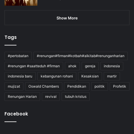
Show More
Tags
#pertobatan
#renungan#firman#kotbah#alkitab#renunganharian
#renungan #saatteduh #firman
ahok
gereja
indonesia
indonesia baru
kebangunan rohani
Kesaksian
martir
mujizat
Oswald Chambers
Pendidikan
politik
Profetik
Renungan Harian
revival
tubuh kristus
Facebook