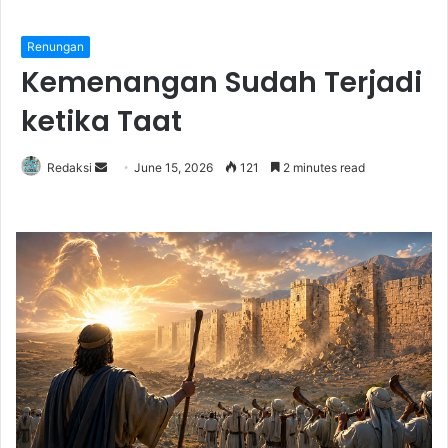
Renungan
Kemenangan Sudah Terjadi
ketika Taat
Redaksi
S
June 15, 2026
121
2 minutes read
e
n
d
a
n
e
m
a
i
l