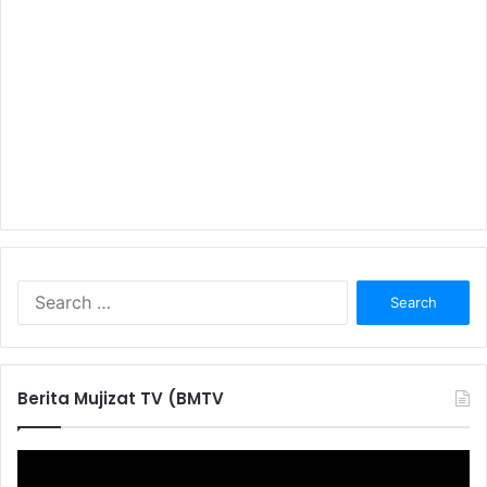
S
e
a
r
c
Berita Mujizat TV (BMTV
h
f
o
r