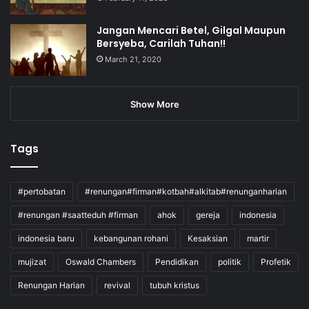
Jangan Mencari Betel, Gilgal Maupun
Bersyeba, Carilah Tuhan!!
March 21, 2020
Show More
Tags
#pertobatan
#renungan#firman#kotbah#alkitab#renunganharian
#renungan #saatteduh #firman
ahok
gereja
indonesia
indonesia baru
kebangunan rohani
Kesaksian
martir
mujizat
Oswald Chambers
Pendidikan
politik
Profetik
Renungan Harian
revival
tubuh kristus