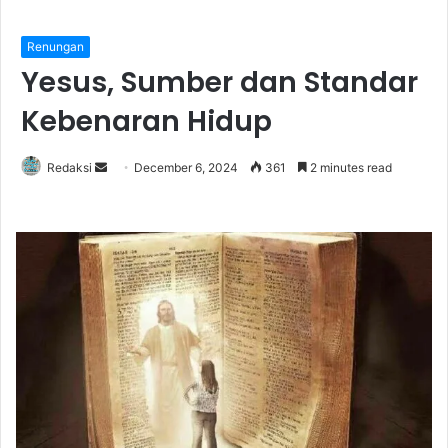
Renungan
Yesus, Sumber dan Standar
Kebenaran Hidup
Redaksi
S
December 6, 2024
361
2 minutes read
e
n
d
a
n
e
m
a
i
l