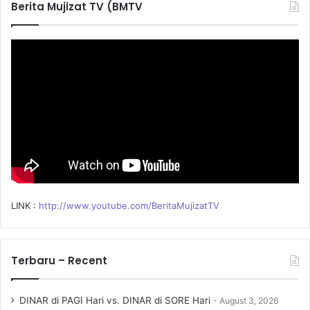
Berita Mujizat TV (BMTV
h
f
o
r
:
LINK :
http://www.youtube.com/BeritaMujizatTV
Terbaru – Recent
DINAR di PAGI Hari vs. DINAR di SORE Hari
August 3, 2026