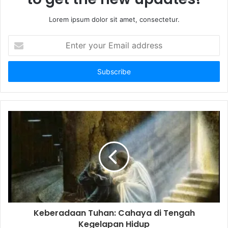
Lorem ipsum dolor sit amet, consectetur.
E
n
t
e
r
y
o
u
r
E
m
a
i
l
a
d
d
Keberadaan Tuhan: Cahaya di Tengah
r
Kegelapan Hidup