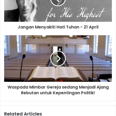
i
l
a
d
d
Jangan Menyakiti Hati Tuhan - 21 April
r
e
s
s
Waspada Mimbar Gereja sedang Menjadi Ajang
Rebutan untuk Kepentingan Politik!
Related Articles