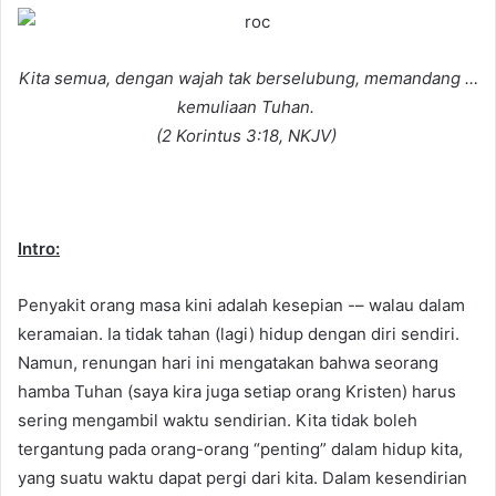
d
a
n
Kita semua, dengan wajah tak berselubung, memandang …
e
kemuliaan Tuhan.
m
(2 Korintus 3:18, NKJV)
a
i
l
Intro:
Penyakit orang masa kini adalah kesepian -– walau dalam
keramaian. Ia tidak tahan (lagi) hidup dengan diri sendiri.
Namun, renungan hari ini mengatakan bahwa seorang
hamba Tuhan (saya kira juga setiap orang Kristen) harus
sering mengambil waktu sendirian. Kita tidak boleh
tergantung pada orang-orang “penting” dalam hidup kita,
yang suatu waktu dapat pergi dari kita. Dalam kesendirian