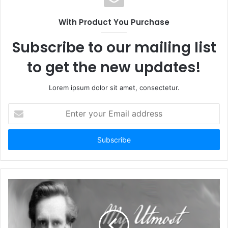
With Product You Purchase
Subscribe to our mailing list
to get the new updates!
Lorem ipsum dolor sit amet, consectetur.
E
n
t
e
r
y
o
u
r
E
m
a