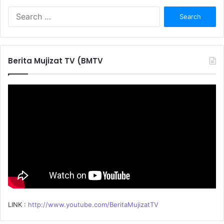
S
e
a
r
c
Berita Mujizat TV (BMTV
h
f
o
r
:
LINK :
http://www.youtube.com/BeritaMujizatTV