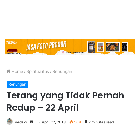
Home
/
Spiritualitas
/
Renungan
Renungan
Terang yang Tidak Pernah
Redup – 22 April
Redaksi
S
April 22, 2018
508
2 minutes read
e
n