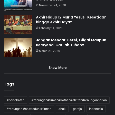
November 24, 2020
Akhir Hidup 12 Murid Yesus : Kesetiaan
hingga Akhir Hayat
February 11, 2025
Jangan Mencari Betel, Gilgal Maupun
Bersyeba, Carilah Tuhan!!
March 21, 2020
Show More
Tags
#pertobatan
#renungan#firman#kotbah#alkitab#renunganharian
#renungan #saatteduh #firman
ahok
gereja
indonesia