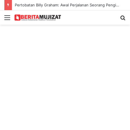
Pertobatan Billy Graham: Awal Perjalanan Seorang Penginjil Dunia
Menu
S
fo