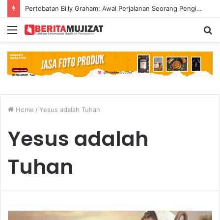
Pertobatan Billy Graham: Awal Perjalanan Seorang Penginjil Dunia
Menu
S
fo
Home
/
Yesus adalah Tuhan
Yesus adalah
Tuhan