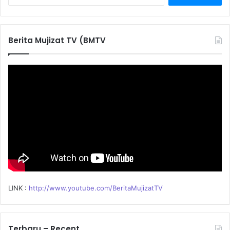
e
a
r
c
Berita Mujizat TV (BMTV
h
f
o
r
:
LINK :
http://www.youtube.com/BeritaMujizatTV
Terbaru – Recent