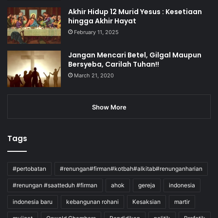
Akhir Hidup 12 Murid Yesus : Kesetiaan
hingga Akhir Hayat
February 11, 2025
Jangan Mencari Betel, Gilgal Maupun
Bersyeba, Carilah Tuhan!!
March 21, 2020
Show More
Tags
#pertobatan
#renungan#firman#kotbah#alkitab#renunganharian
#renungan #saatteduh #firman
ahok
gereja
indonesia
indonesia baru
kebangunan rohani
Kesaksian
martir