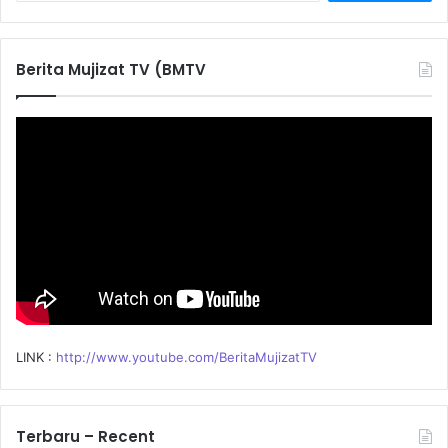
a
r
c
Berita Mujizat TV (BMTV
h
f
o
r
:
LINK :
http://www.youtube.com/BeritaMujizatTV
Terbaru – Recent