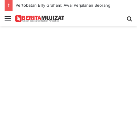
Pertobatan Billy Graham: Awal Perjalanan Seorang Penginjil Dunia
Menu
S
fo