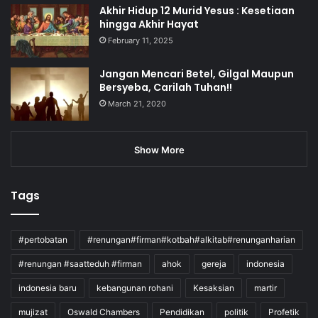
Akhir Hidup 12 Murid Yesus : Kesetiaan
hingga Akhir Hayat
February 11, 2025
Jangan Mencari Betel, Gilgal Maupun
Bersyeba, Carilah Tuhan!!
March 21, 2020
Show More
Tags
#pertobatan
#renungan#firman#kotbah#alkitab#renunganharian
#renungan #saatteduh #firman
ahok
gereja
indonesia
indonesia baru
kebangunan rohani
Kesaksian
martir
mujizat
Oswald Chambers
Pendidikan
politik
Profetik