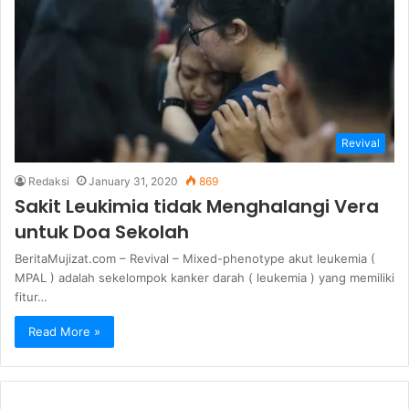
Revival
Redaksi
January 31, 2020
869
Sakit Leukimia tidak Menghalangi Vera
untuk Doa Sekolah
BeritaMujizat.com – Revival – Mixed-phenotype akut leukemia (
MPAL ) adalah sekelompok kanker darah ( leukemia ) yang memiliki
fitur…
Read More »