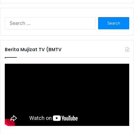
S
e
a
r
c
Berita Mujizat TV (BMTV
h
f
o
r
: