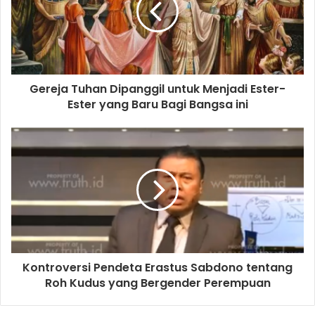
a
i
l
a
d
d
Gereja Tuhan Dipanggil untuk Menjadi Ester-
r
Ester yang Baru Bagi Bangsa ini
e
s
s
Kontroversi Pendeta Erastus Sabdono tentang
Roh Kudus yang Bergender Perempuan