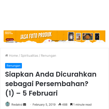
Home
/
Spiritualitas
/
Renungan
Renungan
Siapkan Anda Dicurahkan
sebagai Persembahan?
(1) – 5 Februari
Redaksi
S
February 5, 2019
488
1 minute read