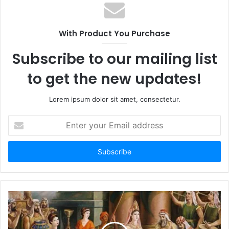
With Product You Purchase
Subscribe to our mailing list
to get the new updates!
Lorem ipsum dolor sit amet, consectetur.
E
n
t
e
r
y
o
u
r
E
m