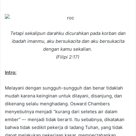
e
n
d
a
n
Tetapi sekalipun darahku dicurahkan pada korban dan
e
ibadah imanmu, aku bersukacita dan aku bersukacita
m
dengan kamu sekalian.
a
(Filipi 2:17)
i
l
Intro:
Melayani dengan sungguh-sungguh dan benar tidaklah
mudah karena keinginan untuk dilayani, disanjung, dan
dikenang selalu menghadang. Osward Chambers
menyebutnya menjadi “kurang dari setetes air dalam
ember” –- menjadi tidak berarti. Itu sebabnya, dikatakan
bahwa tidak sedikit pekerja di ladang Tuhan, yang tidak
dapat melakukan pekerjaan kasar, mempertahankan