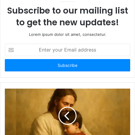
Subscribe to our mailing list
to get the new updates!
Lorem ipsum dolor sit amet, consectetur.
E
n
t
e
r
y
o
u
r
E
m
a
i
l