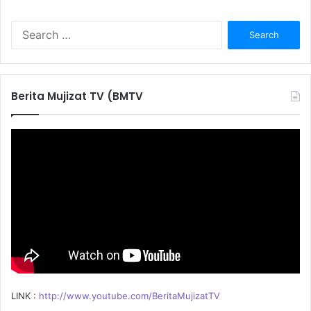
S
e
a
r
c
Berita Mujizat TV (BMTV
h
f
o
r
:
LINK :
http://www.youtube.com/BeritaMujizatTV