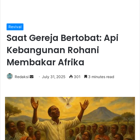
Revival
Saat Gereja Bertobat: Api
Kebangunan Rohani
Membakar Afrika
Redaksi
S
July 31, 2025
301
3 minutes read
e
n
d
a
n
e
m
a