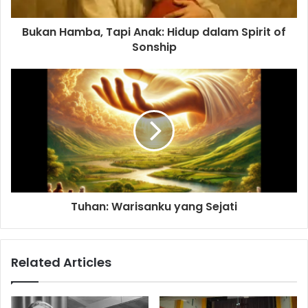
a
d
d
Bukan Hamba, Tapi Anak: Hidup dalam Spirit of
r
Sonship
e
s
s
Tuhan: Warisanku yang Sejati
Related Articles