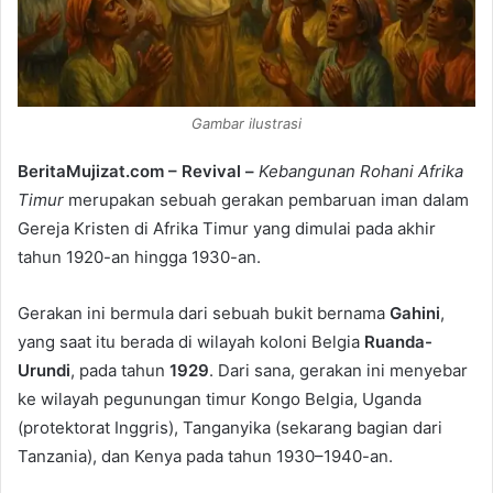
i
l
Gambar ilustrasi
BeritaMujizat.com – Revival –
Kebangunan Rohani Afrika
Timur
merupakan sebuah gerakan pembaruan iman dalam
Gereja Kristen di Afrika Timur yang dimulai pada akhir
tahun 1920-an hingga 1930-an.
Gerakan ini bermula dari sebuah bukit bernama
Gahini
,
yang saat itu berada di wilayah koloni Belgia
Ruanda-
Urundi
, pada tahun
1929
. Dari sana, gerakan ini menyebar
ke wilayah pegunungan timur Kongo Belgia, Uganda
(protektorat Inggris), Tanganyika (sekarang bagian dari
Tanzania), dan Kenya pada tahun 1930–1940-an.