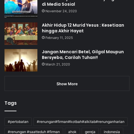
di Media Sosial
November 24, 2020
Akhir Hidup 12 Murid Yesus : Kesetiaan
hingga Akhir Hayat
February 11, 2025
Jangan Mencari Betel, Gilgal Maupun
Bersyeba, Carilah Tuhan!!
March 21, 2020
Show More
Tags
#pertobatan
#renungan#firman#kotbah#alkitab#renunganharian
#renungan #saatteduh #firman
ahok
gereja
indonesia