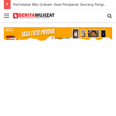
Pertobatan Billy Graham: Awal Perjalanan Seorang Penginjil Dunia
Menu
S
fo