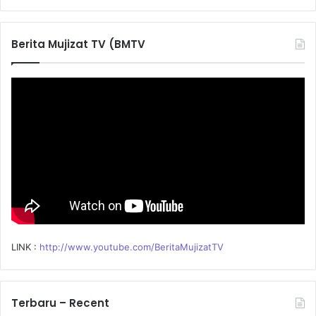
a
r
c
Berita Mujizat TV (BMTV
h
f
o
r
:
LINK :
http://www.youtube.com/BeritaMujizatTV
Terbaru – Recent