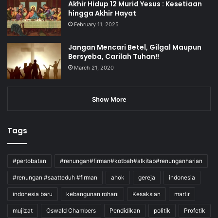
Akhir Hidup 12 Murid Yesus : Kesetiaan
hingga Akhir Hayat
February 11, 2025
Jangan Mencari Betel, Gilgal Maupun
Bersyeba, Carilah Tuhan!!
March 21, 2020
Show More
Tags
#pertobatan
#renungan#firman#kotbah#alkitab#renunganharian
#renungan #saatteduh #firman
ahok
gereja
indonesia
indonesia baru
kebangunan rohani
Kesaksian
martir
mujizat
Oswald Chambers
Pendidikan
politik
Profetik