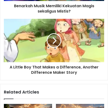
d
Benarkah Musik Memiliki Kekuatan Magis
r
sekaligus Mistis?
e
s
s
A Little Boy That Makes a Difference, Another
Difference Maker Story
Related Articles