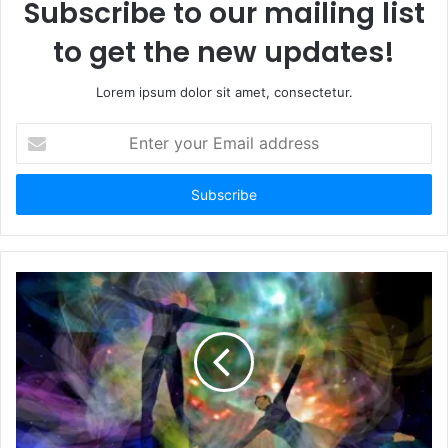
Subscribe to our mailing list
to get the new updates!
Lorem ipsum dolor sit amet, consectetur.
E
n
t
e
r
y
o
u
r
E
m
a
i
l
a
d