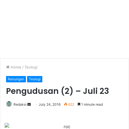
Home
/
Teologi
Renungan
Teologi
Pengudusan (2) – Juli 23
Redaksi
S
July 24, 2016
622
1 minute read
e
n
d