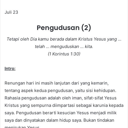
a
n
Juli 23
e
m
Pengudusan (2)
a
i
Tetapi oleh Dia kamu berada dalam Kristus Yesus yang …
l
telah … menguduskan … kita.
(1 Korintus 1:30)
Intro:
Renungan hari ini masih lanjutan dari yang kemarin,
tentang aspek kedua pengudusan, yaitu sisi kehidupan.
Rahasia pengudusan adalah oleh iman, sifat-sifat Yesus
Kristus yang sempurna diimpartasi sebagai karunia kepada
saya. Pengudusan berarti kesucian Yesus menjadi milik
saya dan dinyatakan dalam hidup saya. Bukan tindakan
menirukan Yesus.