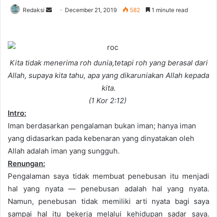
Redaksi
S
December 21, 2019
582
1 minute read
e
n
d
a
Kita tidak menerima roh dunia,tetapi roh yang berasal dari
n
Allah, supaya kita tahu, apa yang dikaruniakan Allah kepada
e
kita.
m
(1 Kor 2:12)
a
Intro:
i
Iman berdasarkan pengalaman bukan iman; hanya iman
l
yang didasarkan pada kebenaran yang dinyatakan oleh
Allah adalah iman yang sungguh.
Renungan:
Pengalaman saya tidak membuat penebusan itu menjadi
hal yang nyata — penebusan adalah hal yang nyata.
Namun, penebusan tidak memiliki arti nyata bagi saya
sampai hal itu bekerja melalui kehidupan sadar saya.