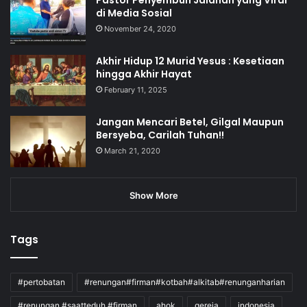
di Media Sosial
November 24, 2020
Akhir Hidup 12 Murid Yesus : Kesetiaan
hingga Akhir Hayat
February 11, 2025
Jangan Mencari Betel, Gilgal Maupun
Bersyeba, Carilah Tuhan!!
March 21, 2020
Show More
Tags
#pertobatan
#renungan#firman#kotbah#alkitab#renunganharian
#renungan #saatteduh #firman
ahok
gereja
indonesia