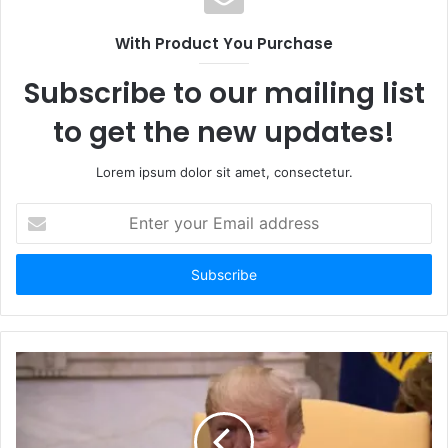
With Product You Purchase
Subscribe to our mailing list
to get the new updates!
Lorem ipsum dolor sit amet, consectetur.
E
n
t
e
r
y
o
u
r
E
m
a