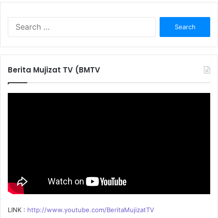
S
e
a
r
c
Berita Mujizat TV (BMTV
h
f
o
r
:
LINK :
http://www.youtube.com/BeritaMujizatTV