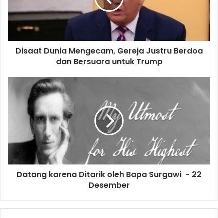
i
l
a
d
d
Disaat Dunia Mengecam, Gereja Justru Berdoa
r
dan Bersuara untuk Trump
e
s
s
Datang karena Ditarik oleh Bapa Surgawi - 22
Desember