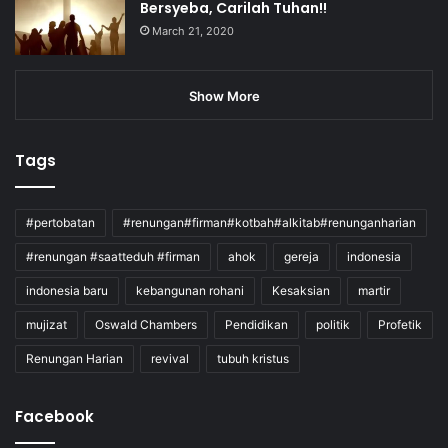
Bersyeba, Carilah Tuhan!!
March 21, 2020
Show More
Tags
#pertobatan
#renungan#firman#kotbah#alkitab#renunganharian
#renungan #saatteduh #firman
ahok
gereja
indonesia
indonesia baru
kebangunan rohani
Kesaksian
martir
mujizat
Oswald Chambers
Pendidikan
politik
Profetik
Renungan Harian
revival
tubuh kristus
Facebook