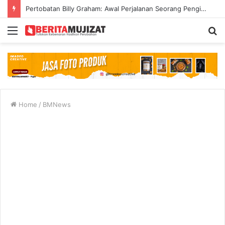
Pertobatan Billy Graham: Awal Perjalanan Seorang Penginjil Dunia
Menu
S
fo
Home
/
BMNews