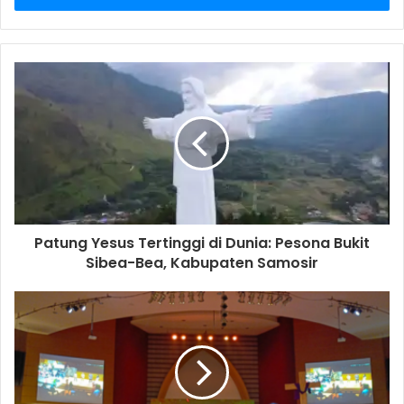
r
y
o
u
r
E
m
a
i
l
a
d
d
Patung Yesus Tertinggi di Dunia: Pesona Bukit
r
Sibea-Bea, Kabupaten Samosir
e
s
s