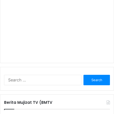
S
e
a
r
c
Berita Mujizat TV (BMTV
h
f