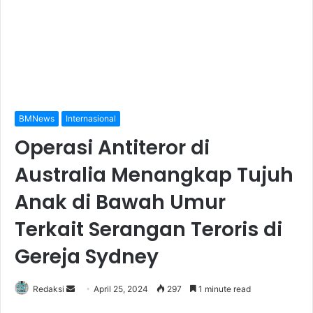
BMNews
Internasional
Operasi Antiteror di
Australia Menangkap Tujuh
Anak di Bawah Umur
Terkait Serangan Teroris di
Gereja Sydney
Redaksi
S
April 25, 2024
297
1 minute read
e