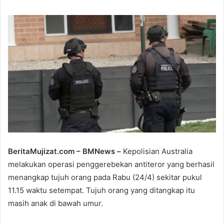
n
d
a
n
e
m
a
i
l
BeritaMujizat.com – BMNews –
Kepolisian Australia
melakukan operasi penggerebekan antiteror yang berhasil
menangkap tujuh orang pada Rabu (24/4) sekitar pukul
11.15 waktu setempat. Tujuh orang yang ditangkap itu
masih anak di bawah umur.