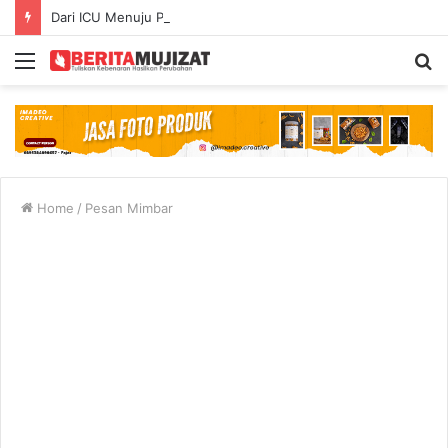
Dari ICU Menuju Pemulihan: Mujizat di Tengah Kecelakaan Maut
Menu
S
fo
Home
/
Pesan Mimbar