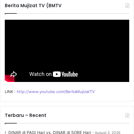
c
Berita Mujizat TV (BMTV
h
f
o
r
:
LINK :
http://www.youtube.com/BeritaMujizatTV
Terbaru – Recent
DINAR di PAGI Hari vs. DINAR di SORE Hari
August 3, 2026