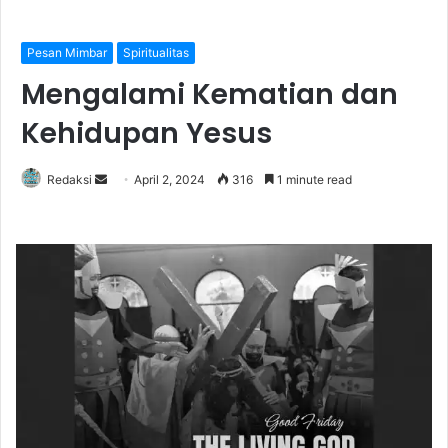
Pesan Mimbar
Spiritualitas
Mengalami Kematian dan
Kehidupan Yesus
Redaksi
S
April 2, 2024
316
1 minute read
e
n
d
a
n
e
m
a
i
l