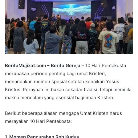
e
m
a
i
l
BeritaMujizat.com – Berita Gereja –
10 Hari Pentakosta
merupakan periode penting bagi umat Kristen,
menandakan momen spesial setelah kenaikan Yesus
Kristus. Perayaan ini bukan sekadar tradisi, tetapi memiliki
makna mendalam yang esensial bagi iman Kristen.
Berikut beberapa alasan mengapa Umat Kristen harus
merayakan 10 Hari Pentakosta:
1. Momen Pencurahan Roh Kudus