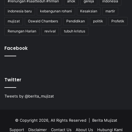
#renungan #saatteduh #firman
ahok
gereja
indonesia
indonesia baru
kebangunan rohani
Kesaksian
martir
mujizat
Oswald Chambers
Pendidikan
politik
Profetik
Renungan Harian
revival
tubuh kristus
Facebook
Twitter
Tweets by @berita_mujizat
© Copyright 2026, All Rights Reserved | Berita Mujizat
Support
Disclaimer
Contact Us
About Us
Hubungi Kami