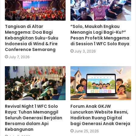
Tangisan di Altar
“Solo, Maukah Engkau
Menggema: Doa Bagi
Menangis Lagi Bagi-Ku?”
Kebangkitan Suku-Suku
Pesan Profetik Menggema
Indonesia di Wind & Fire
di Session 1 WFC Solo Raya
Conference Semarang
July 3, 2026
July 7, 2026
Revival Night 1 WFC Solo
Forum Anak GKJW
Raya: Tuhan Memanggil
Luncurkan Website Resmi,
Seluruh Generasi Berjalan
Hadirkan Ruang Digital
Bersama dalam Api
bagi Generasi Anak Gereja
Kebangunan
June 25, 2026