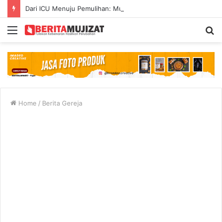
Dari ICU Menuju Pemulihan: Mujizat di Tengah Kecelakaan Maut
Menu
S
fo
Home
/
Berita Gereja