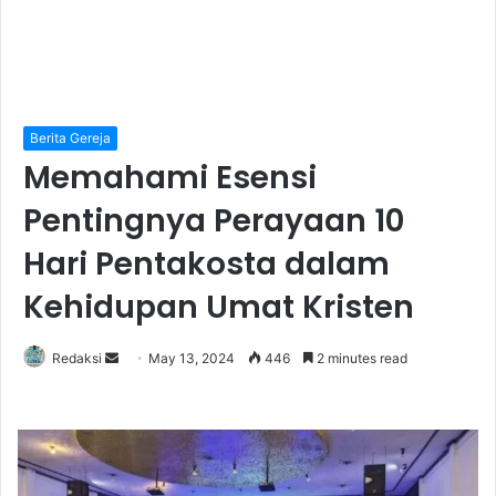
Berita Gereja
Memahami Esensi
Pentingnya Perayaan 10
Hari Pentakosta dalam
Kehidupan Umat Kristen
Redaksi
S
May 13, 2024
446
2 minutes read
e
n
d
a
n