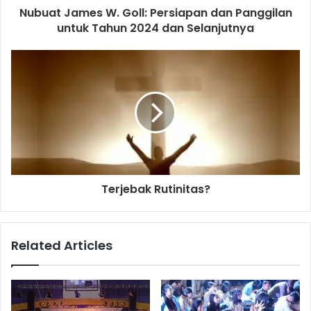
d
Nubuat James W. Goll: Persiapan dan Panggilan
r
untuk Tahun 2024 dan Selanjutnya
e
s
s
Terjebak Rutinitas?
Related Articles