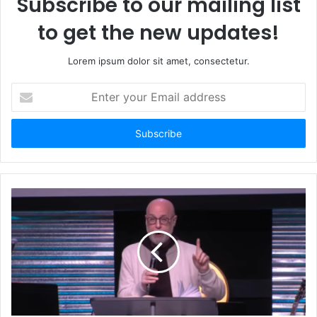
Subscribe to our mailing list
to get the new updates!
Lorem ipsum dolor sit amet, consectetur.
E
n
t
e
r
y
o
u
r
E
m
a
i
l
a
d