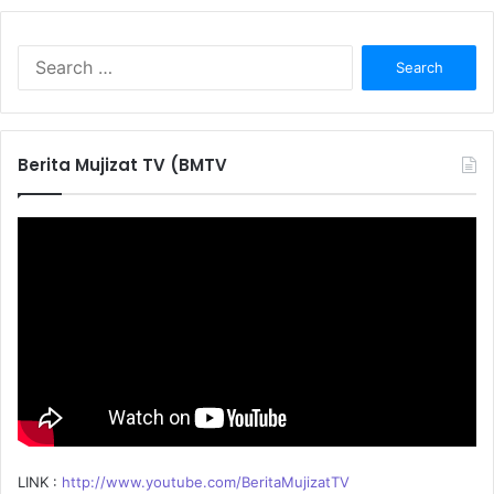
S
e
a
r
c
Berita Mujizat TV (BMTV
h
f
o
r
:
LINK :
http://www.youtube.com/BeritaMujizatTV