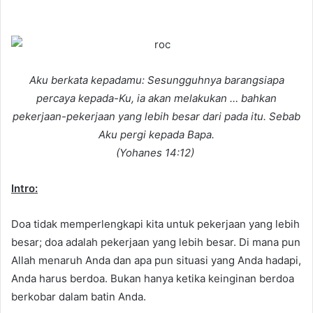
e
n
d
a
n
Aku berkata kepadamu: Sesungguhnya barangsiapa
e
percaya kepada-Ku, ia akan melakukan … bahkan
m
pekerjaan-pekerjaan yang lebih besar dari pada itu. Sebab
a
Aku pergi kepada Bapa.
i
(Yohanes 14:12)
l
Intro:
Doa tidak memperlengkapi kita untuk pekerjaan yang lebih
besar; doa adalah pekerjaan yang lebih besar. Di mana pun
Allah menaruh Anda dan apa pun situasi yang Anda hadapi,
Anda harus berdoa. Bukan hanya ketika keinginan berdoa
berkobar dalam batin Anda.