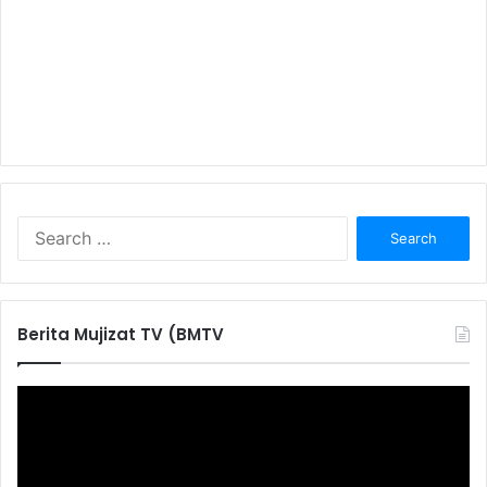
S
e
a
r
c
Berita Mujizat TV (BMTV
h
f
o
r
: