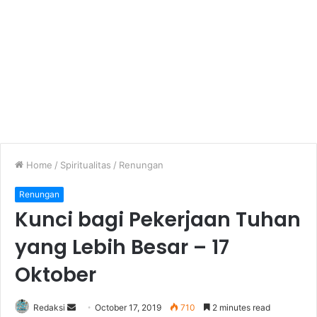
Home
/
Spiritualitas
/
Renungan
Renungan
Kunci bagi Pekerjaan Tuhan
yang Lebih Besar – 17
Oktober
Redaksi
S
October 17, 2019
710
2 minutes read