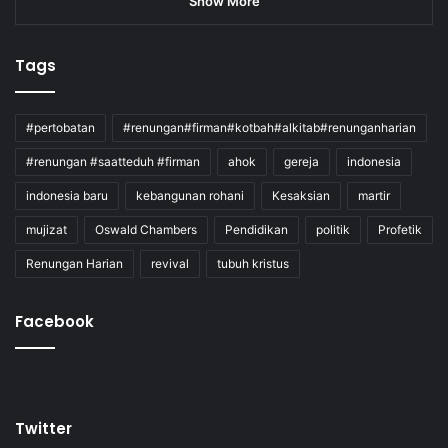
Show More
Tags
#pertobatan
#renungan#firman#kotbah#alkitab#renunganharian
#renungan #saatteduh #firman
ahok
gereja
indonesia
indonesia baru
kebangunan rohani
Kesaksian
martir
mujizat
Oswald Chambers
Pendidikan
politik
Profetik
Renungan Harian
revival
tubuh kristus
Facebook
Twitter