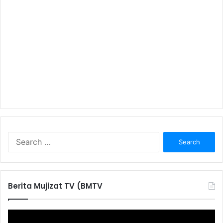
S
e
a
r
c
Berita Mujizat TV (BMTV
h
f
o
r