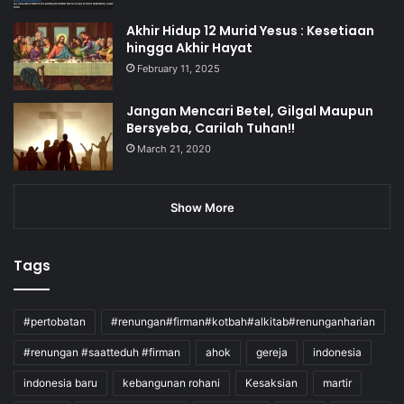
Akhir Hidup 12 Murid Yesus : Kesetiaan
hingga Akhir Hayat
February 11, 2025
Jangan Mencari Betel, Gilgal Maupun
Bersyeba, Carilah Tuhan!!
March 21, 2020
Show More
Tags
#pertobatan
#renungan#firman#kotbah#alkitab#renunganharian
#renungan #saatteduh #firman
ahok
gereja
indonesia
indonesia baru
kebangunan rohani
Kesaksian
martir