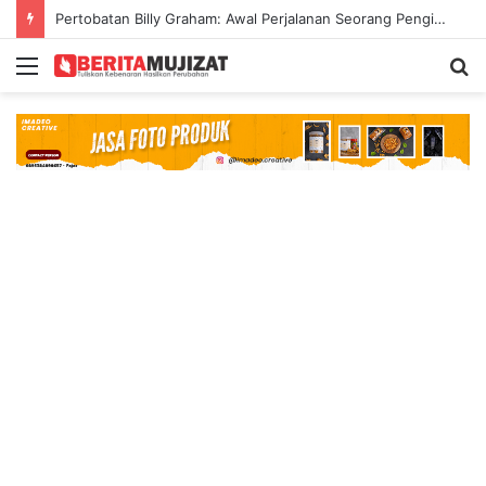
Pertobatan Billy Graham: Awal Perjalanan Seorang Penginjil Dunia
Menu
S
fo