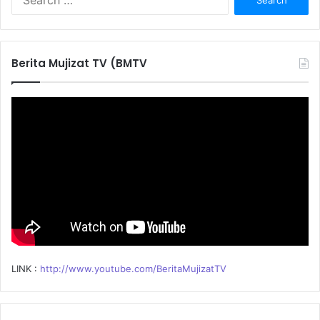
e
a
r
c
Berita Mujizat TV (BMTV
h
f
o
r
:
LINK :
http://www.youtube.com/BeritaMujizatTV