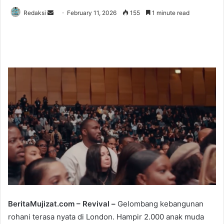
Redaksi
S
February 11, 2026
155
1 minute read
e
n
d
a
n
e
m
a
i
l
BeritaMujizat.com – Revival –
Gelombang kebangunan
rohani terasa nyata di London. Hampir 2.000 anak muda