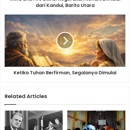
r
dari Kandui, Barito Utara
e
s
s
Ketika Tuhan Berfirman, Segalanya Dimulai
Related Articles