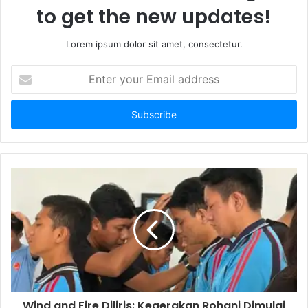
to get the new updates!
Lorem ipsum dolor sit amet, consectetur.
E
n
t
e
r
y
o
u
r
E
m
a
i
l
a
d
d
Wind and Fire Diliris: Kegerakan Rohani Dimulai