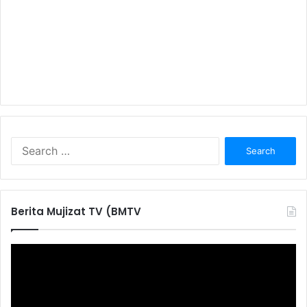
S
e
a
r
c
Berita Mujizat TV (BMTV
h
f
o
r
: