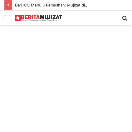
Dari ICU Menuju Pemulihan: Mujizat di Tengah Kecelakaan Maut
Menu
S
fo