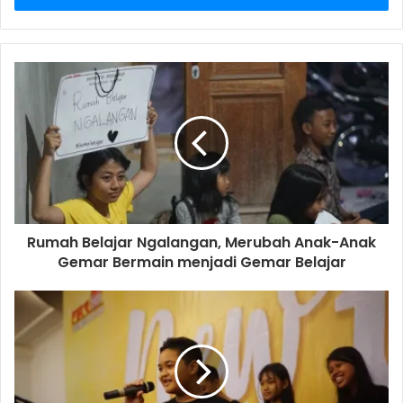
r
y
o
u
r
E
m
a
i
l
a
d
d
Rumah Belajar Ngalangan, Merubah Anak-Anak
r
Gemar Bermain menjadi Gemar Belajar
e
s
s