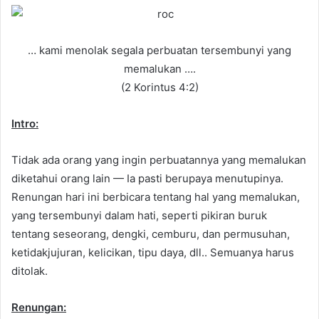
d
a
n
… kami menolak segala perbuatan tersembunyi yang
e
memalukan ….
m
(2 Korintus 4:2)
a
i
Intro:
l
Tidak ada orang yang ingin perbuatannya yang memalukan
diketahui orang lain — Ia pasti berupaya menutupinya.
Renungan hari ini berbicara tentang hal yang memalukan,
yang tersembunyi dalam hati, seperti pikiran buruk
tentang seseorang, dengki, cemburu, dan permusuhan,
ketidakjujuran, kelicikan, tipu daya, dll.. Semuanya harus
ditolak.
Renungan: