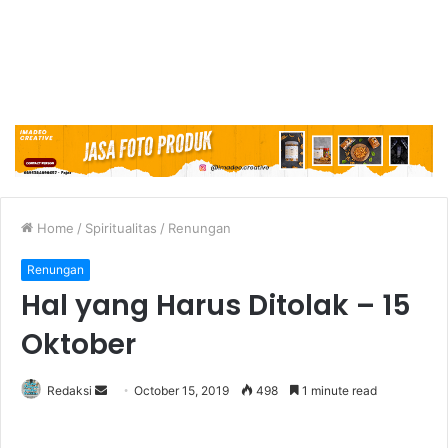
Home
/
Spiritualitas
/
Renungan
Renungan
Hal yang Harus Ditolak – 15
Oktober
Redaksi
S
October 15, 2019
498
1 minute read
e
n