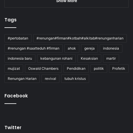
Show More
Tags
#pertobatan
#renungan#firman#kotbah#alkitab#renunganharian
#renungan #saatteduh #firman
ahok
gereja
indonesia
indonesia baru
kebangunan rohani
Kesaksian
martir
mujizat
Oswald Chambers
Pendidikan
politik
Profetik
Renungan Harian
revival
tubuh kristus
Facebook
Twitter