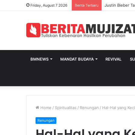
Friday, August 7 2026
Berita Terbaru
BMNEWS
MANDAT BUDAYA
REVIVAL
S
Home
/
Spiritualitas
/
Renungan
/
Hal-Hal yang Kec
Renungan
Hal-Hal yang K