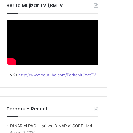
f
Berita Mujizat TV (BMTV
o
r
:
LINK :
http://www.youtube.com/BeritaMujizatTV
Terbaru – Recent
DINAR di PAGI Hari vs. DINAR di SORE Hari
August 3, 2026