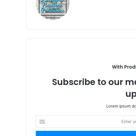
With Prod
Subscribe to our ma
up
Lorem ipsum dol
E
n
t