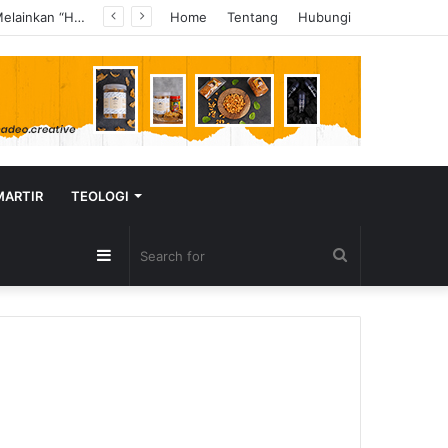
Tangisan di Altar Menggema: Doa Bagi Kebangkitan Suku-Suku Indonesia di Wind & Fire Conference Semarang
Home
Tentang
Hubungi
MARTIR
TEOLOGI
Sidebar
Search
for