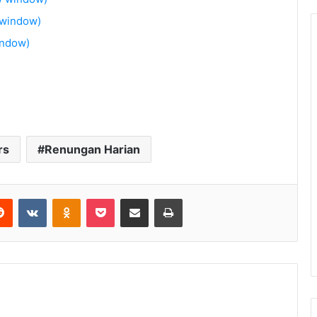
 window)
indow)
rs
Renungan Harian
Reddit
VKontakte
Odnoklassniki
Pocket
Share via Email
Print