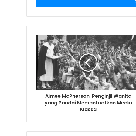
e
r
y
o
u
r
E
m
a
i
l
a
d
d
r
Aimee McPherson, Penginjil Wanita
e
yang Pandai Memanfaatkan Media
s
Massa
s