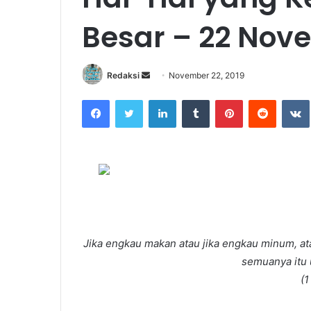
Besar – 22 Nov
Redaksi
S
November 22, 2019
e
Facebook
Twitter
LinkedIn
Tumblr
Pinterest
Reddit
VK
n
d
a
n
e
m
a
i
l
Jika engkau makan atau jika engkau minum, at
semuanya itu 
(1