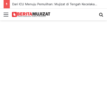
Dari ICU Menuju Pemulihan: Mujizat di Tengah Kecelakaan Maut
Menu
S
fo