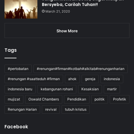
Bersyeba, Carilah Tuhan!!
March 21, 2020
Show More
Tags
#pertobatan
#renungan#firman#kotbah#alkitab#renunganharian
#renungan #saatteduh #firman
ahok
gereja
indonesia
indonesia baru
kebangunan rohani
Kesaksian
martir
mujizat
Oswald Chambers
Pendidikan
politik
Profetik
Renungan Harian
revival
tubuh kristus
Facebook