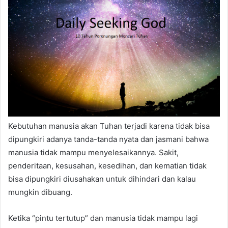
d
a
n
e
m
a
i
l
Kebutuhan manusia akan Tuhan terjadi karena tidak bisa
dipungkiri adanya tanda-tanda nyata dan jasmani bahwa
manusia tidak mampu menyelesaikannya. Sakit,
penderitaan, kesusahan, kesedihan, dan kematian tidak
bisa dipungkiri diusahakan untuk dihindari dan kalau
mungkin dibuang.
Ketika “pintu tertutup” dan manusia tidak mampu lagi