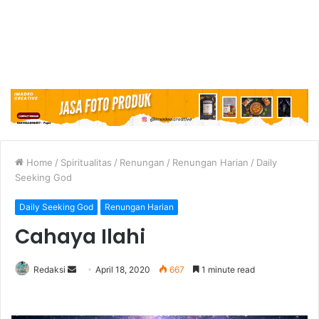
Home
/
Spiritualitas
/
Renungan
/
Renungan Harian
/
Daily
Seeking God
Daily Seeking God
Renungan Harian
Cahaya Ilahi
Redaksi
S
April 18, 2020
667
1 minute read
e
n