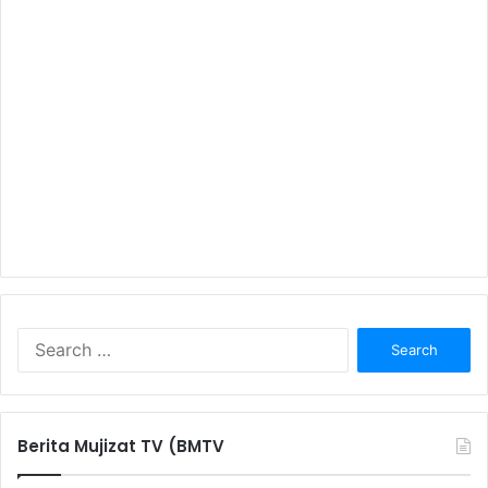
S
e
a
r
c
Berita Mujizat TV (BMTV
h
f