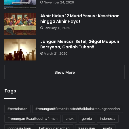
November 24, 2020
Akhir Hidup 12 Murid Yesus : Kesetiaan
hingga Akhir Hayat
February 11, 2025
Jangan Mencari Betel, Gilgal Maupun
Bersyeba, Carilah Tuhan!!
March 21, 2020
Show More
Tags
#pertobatan
#renungan#firman#kotbah#alkitab#renunganharian
#renungan #saatteduh #firman
ahok
gereja
indonesia
indonesia baru
kebangunan rohani
Kesaksian
martir