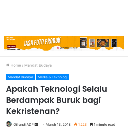
Home
/
Mandat Budaya
Mandat Budaya
Media & Teknologi
Apakah Teknologi Selalu
Berdampak Buruk bagi
Kekristenan?
Gilrandi ADP
S
March 13, 2018
1,223
1 minute read