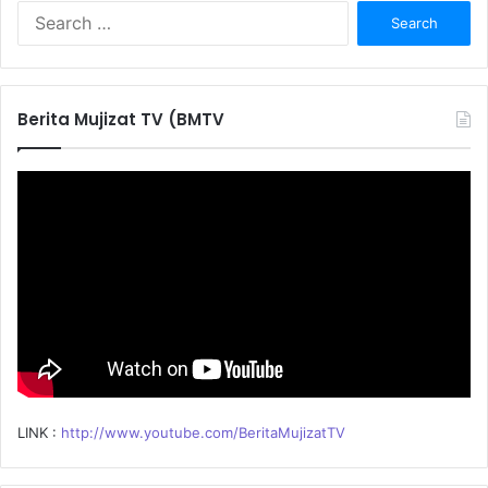
S
e
a
r
c
Berita Mujizat TV (BMTV
h
f
o
r
:
LINK :
http://www.youtube.com/BeritaMujizatTV