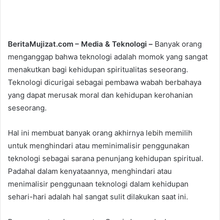
e
n
d
a
BeritaMujizat.com – Media & Teknologi –
Banyak orang
n
menganggap bahwa teknologi adalah momok yang sangat
e
menakutkan bagi kehidupan spiritualitas seseorang.
m
Teknologi dicurigai sebagai pembawa wabah berbahaya
a
yang dapat merusak moral dan kehidupan kerohanian
i
seseorang.
l
Hal ini membuat banyak orang akhirnya lebih memilih
untuk menghindari atau meminimalisir penggunakan
teknologi sebagai sarana penunjang kehidupan spiritual.
Padahal dalam kenyataannya, menghindari atau
menimalisir penggunaan teknologi dalam kehidupan
sehari-hari adalah hal sangat sulit dilakukan saat ini.