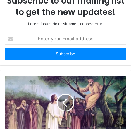
Subscribe to our mailing list
to get the new updates!
Lorem ipsum dolor sit amet, consectetur.
E
n
t
e
r
y
o
u
r
E
m
a
i
l
a
d