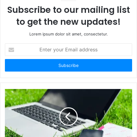
Subscribe to our mailing list
to get the new updates!
Lorem ipsum dolor sit amet, consectetur.
E
n
t
e
r
y
o
u
r
E
m
a
i
l
a