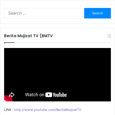
S
e
a
r
c
Berita Mujizat TV (BMTV
h
f
o
r
:
LINK :
http://www.youtube.com/BeritaMujizatTV