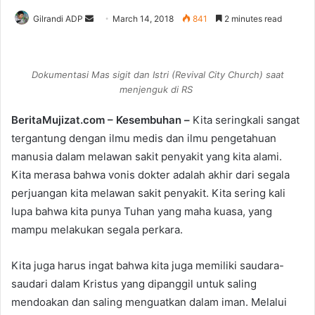
Gilrandi ADP
S
March 14, 2018
841
2 minutes read
e
n
d
Dokumentasi Mas sigit dan Istri (Revival City Church) saat
a
menjenguk di RS
n
BeritaMujizat.com – Kesembuhan –
Kita seringkali sangat
e
tergantung dengan ilmu medis dan ilmu pengetahuan
m
a
manusia dalam melawan sakit penyakit yang kita alami.
i
Kita merasa bahwa vonis dokter adalah akhir dari segala
l
perjuangan kita melawan sakit penyakit. Kita sering kali
lupa bahwa kita punya Tuhan yang maha kuasa, yang
mampu melakukan segala perkara.
Kita juga harus ingat bahwa kita juga memiliki saudara-
saudari dalam Kristus yang dipanggil untuk saling
mendoakan dan saling menguatkan dalam iman. Melalui