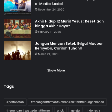
di Media Sosial
November 24, 2020
Akhir Hidup 12 Murid Yesus : Kesetiaan
hingga Akhir Hayat
February 11, 2025
Jangan Mencari Betel, Gilgal Maupun
Bersyeba, Carilah Tuhan!!
March 21, 2020
Show More
Tags
#pertobatan
#renungan#firman#kotbah#alkitab#renunganharian
#renungan #saatteduh #firman
ahok
gereja
indonesia