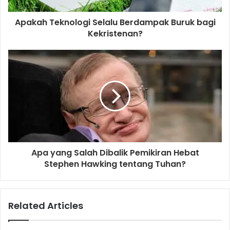
d
d
Apakah Teknologi Selalu Berdampak Buruk bagi
r
Kekristenan?
e
s
s
Apa yang Salah Dibalik Pemikiran Hebat
Stephen Hawking tentang Tuhan?
Related Articles