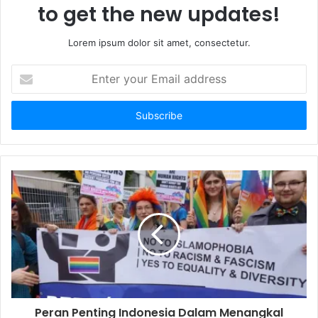
to get the new updates!
Lorem ipsum dolor sit amet, consectetur.
E
n
t
e
r
y
o
u
r
E
m
a
i
l
a
d
d
Peran Penting Indonesia Dalam Menangkal