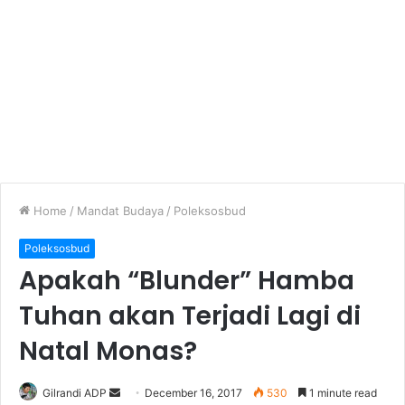
Home
/
Mandat Budaya
/
Poleksosbud
Poleksosbud
Apakah “Blunder” Hamba
Tuhan akan Terjadi Lagi di
Natal Monas?
Gilrandi ADP
S
December 16, 2017
530
1 minute read