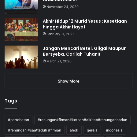
November 24, 2020
Akhir Hidup 12 Murid Yesus : Kesetiaan
hingga Akhir Hayat
February 11, 2025
Jangan Mencari Betel, Gilgal Maupun
Bersyeba, Carilah Tuhan!!
March 21, 2020
Show More
Tags
#pertobatan
#renungan#firman#kotbah#alkitab#renunganharian
#renungan #saatteduh #firman
ahok
gereja
indonesia