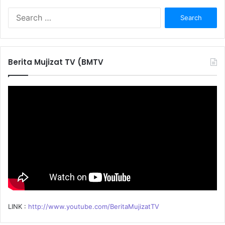
S
e
a
r
c
Berita Mujizat TV (BMTV
h
f
o
r
:
LINK :
http://www.youtube.com/BeritaMujizatTV