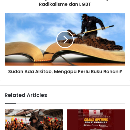
r
Radikalisme dan LGBT
e
s
s
Sudah Ada Alkitab, Mengapa Perlu Buku Rohani?
Related Articles