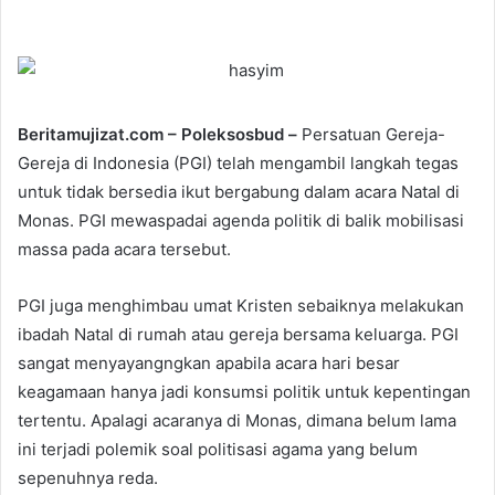
e
n
d
a
n
Beritamujizat.com – Poleksosbud –
Persatuan Gereja-
e
Gereja di Indonesia (PGI) telah mengambil langkah tegas
m
untuk tidak bersedia ikut bergabung dalam acara Natal di
a
Monas. PGI mewaspadai agenda politik di balik mobilisasi
i
massa pada acara tersebut.
l
PGI juga menghimbau umat Kristen sebaiknya melakukan
ibadah Natal di rumah atau gereja bersama keluarga. PGI
sangat menyayangngkan apabila acara hari besar
keagamaan hanya jadi konsumsi politik untuk kepentingan
tertentu. Apalagi acaranya di Monas, dimana belum lama
ini terjadi polemik soal politisasi agama yang belum
sepenuhnya reda.