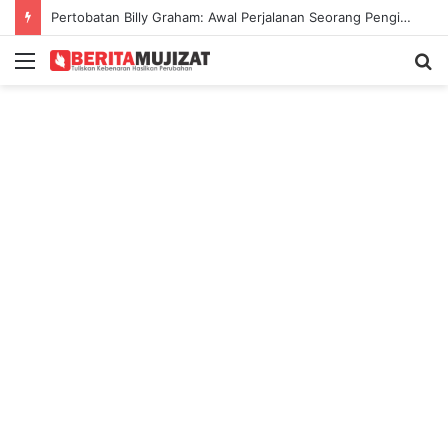
Pertobatan Billy Graham: Awal Perjalanan Seorang Penginjil Dunia
Menu
S
fo