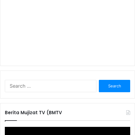
S
e
a
r
c
Berita Mujizat TV (BMTV
h
f
o
r