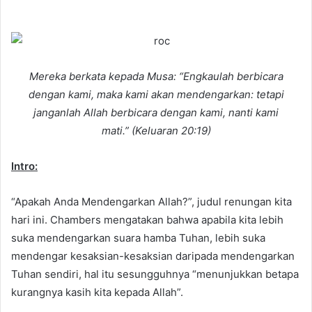
e
n
d
a
n
Mereka berkata kepada Musa: “Engkaulah berbicara
e
dengan kami, maka kami akan mendengarkan: tetapi
m
janganlah Allah berbicara dengan kami, nanti kami
a
mati.” (Keluaran 20:19)
i
l
Intro:
“Apakah Anda Mendengarkan Allah?”, judul renungan kita
hari ini. Chambers mengatakan bahwa apabila kita lebih
suka mendengarkan suara hamba Tuhan, lebih suka
mendengar kesaksian-kesaksian daripada mendengarkan
Tuhan sendiri, hal itu sesungguhnya “menunjukkan betapa
kurangnya kasih kita kepada Allah”.