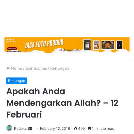
Home
/
Spiritualitas
/
Renungan
Renungan
Apakah Anda
Mendengarkan Allah? – 12
Februari
Redaksi
S
February 12, 2019
499
1 minute read