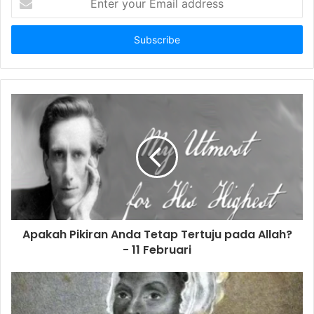
n
t
e
r
y
o
u
r
E
m
a
i
l
a
d
d
Apakah Pikiran Anda Tetap Tertuju pada Allah?
r
- 11 Februari
e
s
s