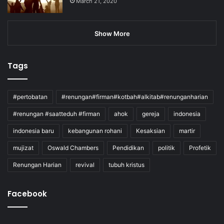
March 21, 2020
Show More
Tags
#pertobatan
#renungan#firman#kotbah#alkitab#renunganharian
#renungan #saatteduh #firman
ahok
gereja
indonesia
indonesia baru
kebangunan rohani
Kesaksian
martir
mujizat
Oswald Chambers
Pendidikan
politik
Profetik
Renungan Harian
revival
tubuh kristus
Facebook