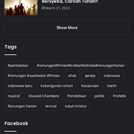
Bersyeba, Carilah Tuhan!!
March 21, 2020
Show More
Tags
#pertobatan
#renungan#firman#kotbah#alkitab#renunganharian
#renungan #saatteduh #firman
ahok
gereja
indonesia
indonesia baru
kebangunan rohani
Kesaksian
martir
mujizat
Oswald Chambers
Pendidikan
politik
Profetik
Renungan Harian
revival
tubuh kristus
Facebook