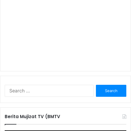
S
e
a
r
c
Berita Mujizat TV (BMTV
h
f
o