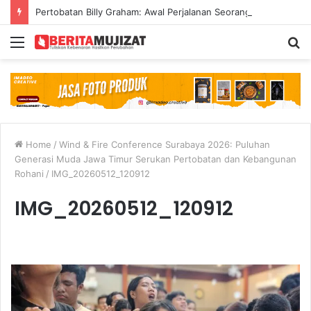
Pertobatan Billy Graham: Awal Perjalanan Seorang Penginjil Dunia
Menu
S
fo
Home
/
Wind & Fire Conference Surabaya 2026: Puluhan
Generasi Muda Jawa Timur Serukan Pertobatan dan Kebangunan
Rohani
/
IMG_20260512_120912
IMG_20260512_120912