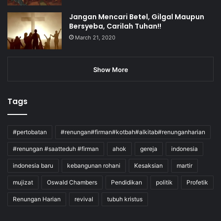
Jangan Mencari Betel, Gilgal Maupun
Bersyeba, Carilah Tuhan!!
March 21, 2020
Show More
Tags
#pertobatan
#renungan#firman#kotbah#alkitab#renunganharian
#renungan #saatteduh #firman
ahok
gereja
indonesia
indonesia baru
kebangunan rohani
Kesaksian
martir
mujizat
Oswald Chambers
Pendidikan
politik
Profetik
Renungan Harian
revival
tubuh kristus