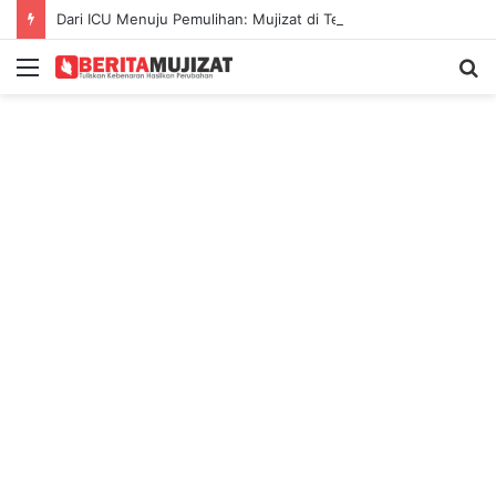
Dari ICU Menuju Pemulihan: Mujizat di Tengah Kecelakaan Maut
Menu
S
fo