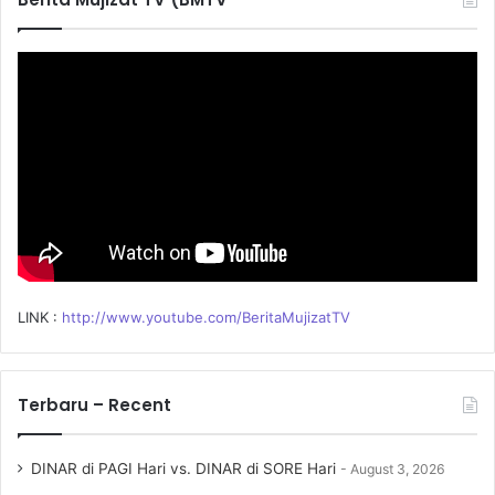
h
f
o
r
:
LINK :
http://www.youtube.com/BeritaMujizatTV
Terbaru – Recent
DINAR di PAGI Hari vs. DINAR di SORE Hari
August 3, 2026