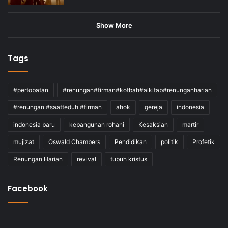
Show More
Tags
#pertobatan
#renungan#firman#kotbah#alkitab#renunganharian
#renungan #saatteduh #firman
ahok
gereja
indonesia
indonesia baru
kebangunan rohani
Kesaksian
martir
mujizat
Oswald Chambers
Pendidikan
politik
Profetik
Renungan Harian
revival
tubuh kristus
Facebook