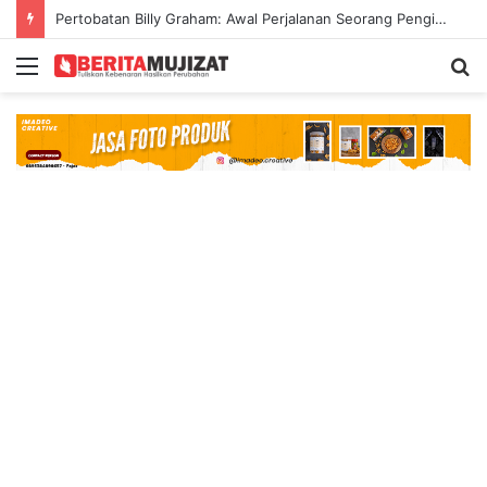
Pertobatan Billy Graham: Awal Perjalanan Seorang Penginjil Dunia
Menu
S
fo