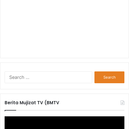
S
e
a
r
c
Berita Mujizat TV (BMTV
h
f
o
r
: