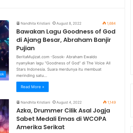
Nandhita Kristiani
August 8, 2022
1,684
Bawakan Lagu Goodness of God
di Ajang Besar, Abraham Banjir
Pujian
BeritaMujizat.com -Sosok- Abraham Ewaldo
nyanyikan lagu “Goodness of God” di The Voice All
Stars Indonesia. Suara merdunya itu membuat
ok
merinding satu…
Read More »
Nandhita Kristiani
August 4, 2022
1,149
Azka, Drummer Cilik Asal Jogja
Sabet Medali Emas di WCOPA
Amerika Serikat