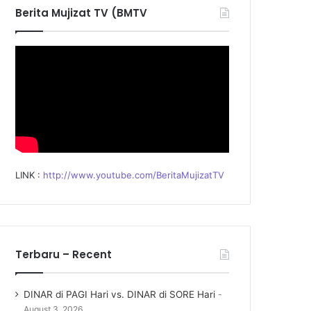
f
Berita Mujizat TV (BMTV
o
r
:
LINK :
http://www.youtube.com/BeritaMujizatTV
Terbaru – Recent
DINAR di PAGI Hari vs. DINAR di SORE Hari
August 3, 2026