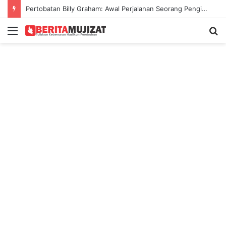
Pertobatan Billy Graham: Awal Perjalanan Seorang Penginjil Dunia
Menu
S
fo