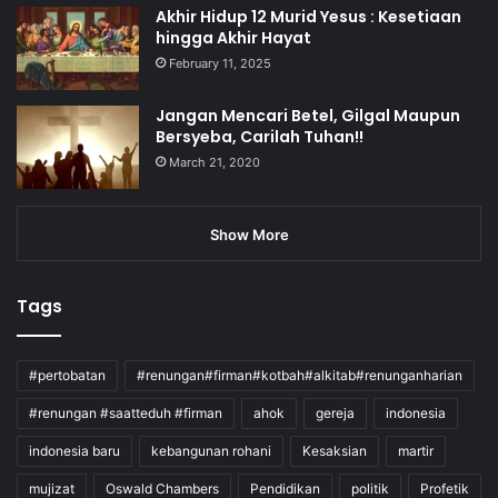
Akhir Hidup 12 Murid Yesus : Kesetiaan
hingga Akhir Hayat
February 11, 2025
Jangan Mencari Betel, Gilgal Maupun
Bersyeba, Carilah Tuhan!!
March 21, 2020
Show More
Tags
#pertobatan
#renungan#firman#kotbah#alkitab#renunganharian
#renungan #saatteduh #firman
ahok
gereja
indonesia
indonesia baru
kebangunan rohani
Kesaksian
martir
mujizat
Oswald Chambers
Pendidikan
politik
Profetik