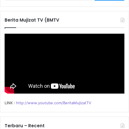
a
r
c
Berita Mujizat TV (BMTV
h
f
o
r
:
LINK :
http://www.youtube.com/BeritaMujizatTV
Terbaru – Recent