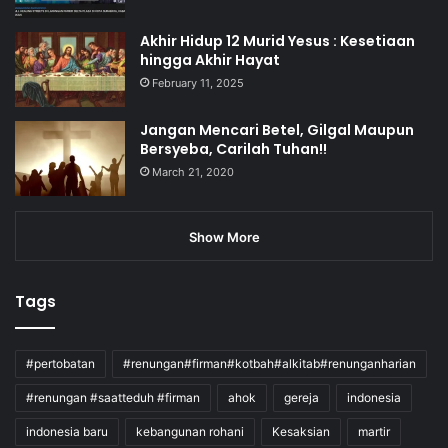
Akhir Hidup 12 Murid Yesus : Kesetiaan
hingga Akhir Hayat
February 11, 2025
Jangan Mencari Betel, Gilgal Maupun
Bersyeba, Carilah Tuhan!!
March 21, 2020
Show More
Tags
#pertobatan
#renungan#firman#kotbah#alkitab#renunganharian
#renungan #saatteduh #firman
ahok
gereja
indonesia
indonesia baru
kebangunan rohani
Kesaksian
martir