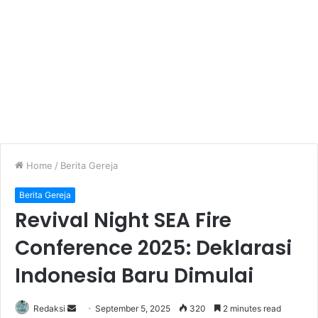
Home
/
Berita Gereja
Berita Gereja
Revival Night SEA Fire
Conference 2025: Deklarasi
Indonesia Baru Dimulai
Redaksi
S
September 5, 2025
320
2 minutes read