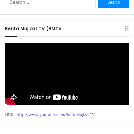
e
a
r
c
Berita Mujizat TV (BMTV
h
f
o
r
:
LINK :
http://www.youtube.com/BeritaMujizatTV