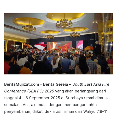
e
n
d
a
n
e
m
a
i
l
BeritaMujizat.com – Berita Gereja –
South East Asia Fire
Conference (SEA FC) 2025
yang akan berlangsung dari
tanggal 4 – 6 September 2025 di Surabaya resmi dimulai
semalam. Acara dimulai dengan membangun tahta
penyembahan, diikuti deklarasi firman dari Wahyu 7:9–11.