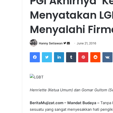
PGI Akhirnya ‘K
Menyatakan LG
Menyalahi Fir
Hanny Setiawan
F
S
June 21, 2016
o
e
Facebook
Twitter
LinkedIn
Tumblr
Pinterest
Reddit
VK
l
n
l
d
o
a
w
n
o
e
n
m
Henriette (Ketua Umum) dan Gomar Gultom (S
T
a
w
i
BeritaMujizat.com – Mandat Budaya –
Tanpa b
i
l
sesuatu yang sangat menyesakkan hati pengikut
t