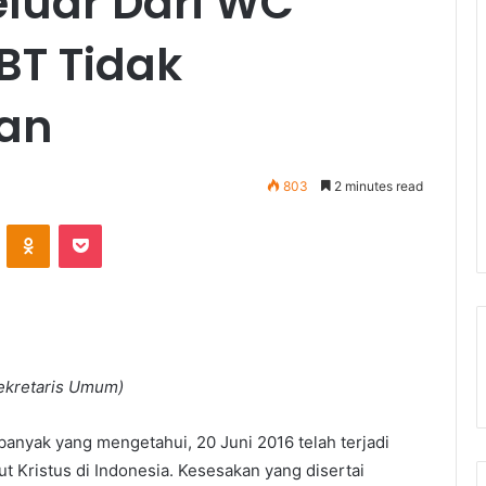
eluar Dari WC’
BT Tidak
man
803
2 minutes read
ontakte
Odnoklassniki
Pocket
ekretaris Umum)
anyak yang mengetahui, 20 Juni 2016 telah terjadi
 Kristus di Indonesia. Kesesakan yang disertai