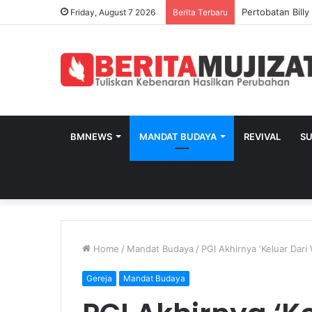
Dari ICU Menuju
Friday, August 7 2026
Berita Terbaru
BMNEWS
MANDAT BUDAYA
REVIVAL
S
Home
/
Mandat Budaya
/
PGI Akhirnya ‘Keluar Dar
Gereja
Mandat Budaya