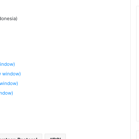
donesia)
window)
w window)
 window)
indow)