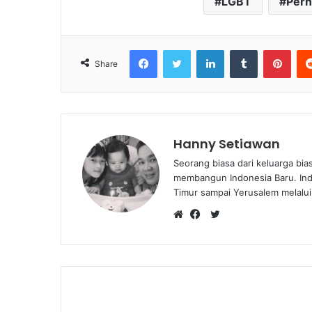
LGBT
Pern
Facebook
Twitter
LinkedIn
Tumblr
Pinterest
Share
Hanny Setiawan
Seorang biasa dari keluarga bia
membangun Indonesia Baru. Ind
Timur sampai Yerusalem melalui
T
W
F
w
e
a
i
b
c
t
s
e
t
i
b
e