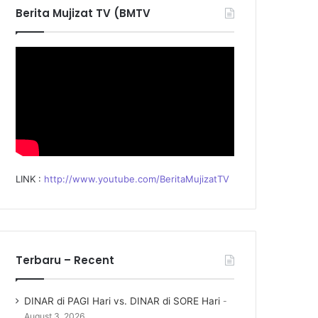
f
Berita Mujizat TV (BMTV
o
r
:
LINK :
http://www.youtube.com/BeritaMujizatTV
Terbaru – Recent
DINAR di PAGI Hari vs. DINAR di SORE Hari
August 3, 2026