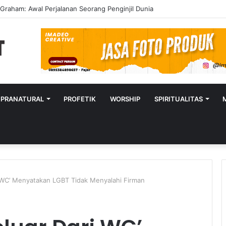
 Pemulihan: Mujizat di Tengah Kecelakaan Maut
UPRANATURAL
PROFETIK
WORSHIP
SPIRITUALITAS
i WC’ Menyatakan LGBT Tidak Menyalahi Firman