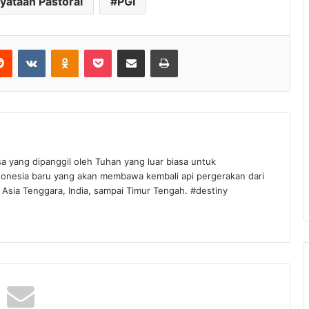
yataan Pastoral
PGI
Reddit
VKontakte
Odnoklassniki
Pocket
Share via Email
Print
sa yang dipanggil oleh Tuhan yang luar biasa untuk
onesia baru yang akan membawa kembali api pergerakan dari
 Asia Tenggara, India, sampai Timur Tengah. #destiny