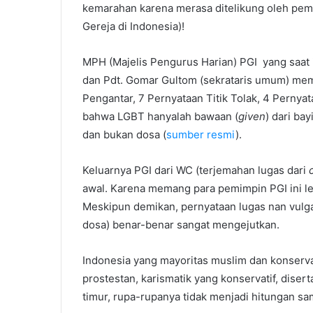
kemarahan karena merasa ditelikung oleh pemi
t
e
Gereja di Indonesia)!
r
MPH (Majelis Pengurus Harian) PGI yang saat i
dan Pdt. Gomar Gultom (sekrataris umum) membu
Pengantar, 7 Pernyataan Titik Tolak, 4 Perny
bahwa LGBT hanyalah bawaan (
given
) dari ba
dan bukan dosa (
sumber resmi
).
Keluarnya PGI dari WC (terjemahan lugas dari
awal. Karena memang para pemimpin PGI ini le
Meskipun demikan, pernyataan lugas nan vulg
dosa) benar-benar sangat mengejutkan.
Indonesia yang mayoritas muslim dan konservati
prostestan, karismatik yang konservatif, diser
timur, rupa-rupanya tidak menjadi hitungan sam