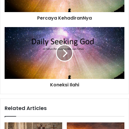
a
d
d
Percaya KehadiranNya
r
e
s
s
Koneksi Ilahi
Related Articles