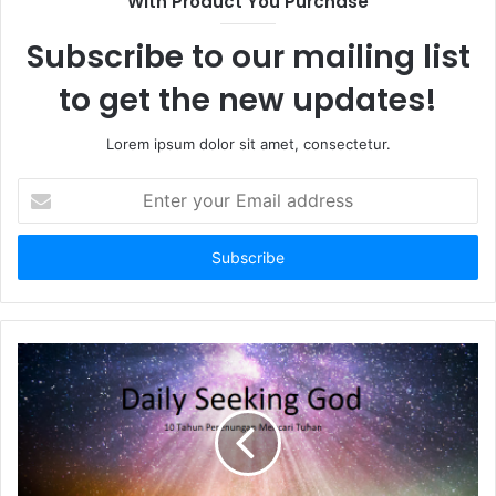
With Product You Purchase
Subscribe to our mailing list
to get the new updates!
Lorem ipsum dolor sit amet, consectetur.
E
n
t
e
r
y
o
u
r
E
m
a
i
l