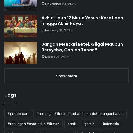
November 24, 2020
Akhir Hidup 12 Murid Yesus : Kesetiaan
hingga Akhir Hayat
February 11, 2025
Jangan Mencari Betel, Gilgal Maupun
Bersyeba, Carilah Tuhan!!
March 21, 2020
Show More
Tags
#pertobatan
#renungan#firman#kotbah#alkitab#renunganharian
#renungan #saatteduh #firman
ahok
gereja
indonesia