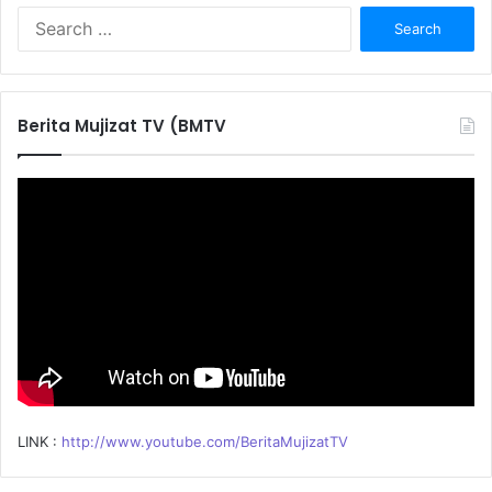
S
e
a
r
c
Berita Mujizat TV (BMTV
h
f
o
r
:
LINK :
http://www.youtube.com/BeritaMujizatTV