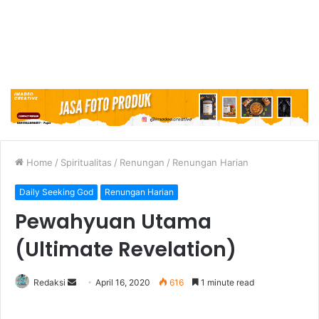
Home
/
Spiritualitas
/
Renungan
/
Renungan Harian
Daily Seeking God
Renungan Harian
Pewahyuan Utama
(Ultimate Revelation)
Redaksi
S
April 16, 2020
616
1 minute read
e
n