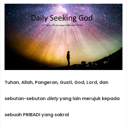
d
a
n
e
m
a
i
l
Tuhan, Allah, Pangeran, Gusti, God, Lord, dan
sebutan-sebutan
diety
yang lain merujuk kepada
sebuah PRIBADI yang sakral