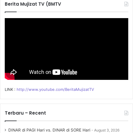
Berita Mujizat TV (BMTV
h
f
o
r
:
LINK :
http://www.youtube.com/BeritaMujizatTV
Terbaru – Recent
DINAR di PAGI Hari vs. DINAR di SORE Hari
August 3, 2026