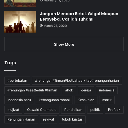
February 11, 2025
Jangan Mencari Betel, Gilgal Maupun
Bersyeba, Carilah Tuhan!!
March 21, 2020
Show More
Tags
#pertobatan
#renungan#firman#kotbah#alkitab#renunganharian
#renungan #saatteduh #firman
ahok
gereja
indonesia
indonesia baru
kebangunan rohani
Kesaksian
martir
mujizat
Oswald Chambers
Pendidikan
politik
Profetik
Renungan Harian
revival
tubuh kristus