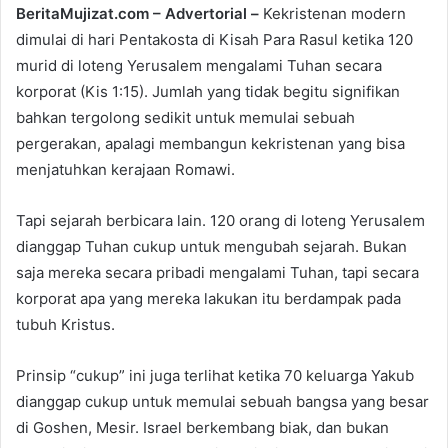
BeritaMujizat.com – Advertorial –
Kekristenan modern
d
dimulai di hari Pentakosta di Kisah Para Rasul ketika 120
a
n
murid di loteng Yerusalem mengalami Tuhan secara
e
korporat (Kis 1:15). Jumlah yang tidak begitu signifikan
m
bahkan tergolong sedikit untuk memulai sebuah
a
pergerakan, apalagi membangun kekristenan yang bisa
i
menjatuhkan kerajaan Romawi.
l
Tapi sejarah berbicara lain. 120 orang di loteng Yerusalem
dianggap Tuhan cukup untuk mengubah sejarah. Bukan
saja mereka secara pribadi mengalami Tuhan, tapi secara
korporat apa yang mereka lakukan itu berdampak pada
tubuh Kristus.
Prinsip “cukup” ini juga terlihat ketika 70 keluarga Yakub
dianggap cukup untuk memulai sebuah bangsa yang besar
di Goshen, Mesir. Israel berkembang biak, dan bukan