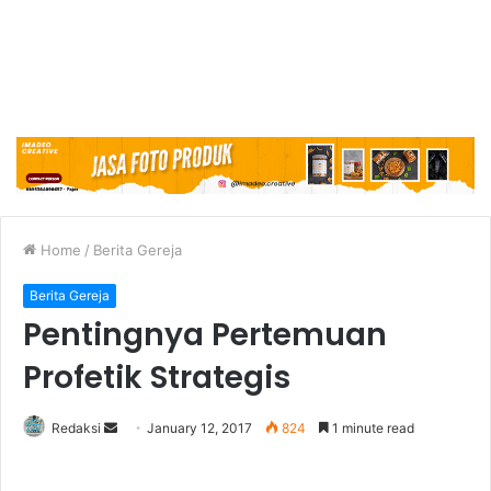
Home
/
Berita Gereja
Berita Gereja
Pentingnya Pertemuan
Profetik Strategis
Redaksi
S
January 12, 2017
824
1 minute read
e
n