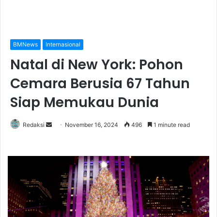
BMNews
Internasional
Natal di New York: Pohon
Cemara Berusia 67 Tahun
Siap Memukau Dunia
Redaksi
S
November 16, 2024
496
1 minute read
e
n
d
a
n
e
m