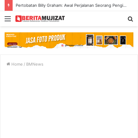
Pertobatan Billy Graham: Awal Perjalanan Seorang Penginjil Dunia
Menu
S
fo
Home
/
BMNews