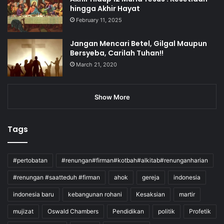
hingga Akhir Hayat
February 11, 2025
Jangan Mencari Betel, Gilgal Maupun
Bersyeba, Carilah Tuhan!!
March 21, 2020
Show More
Tags
#pertobatan
#renungan#firman#kotbah#alkitab#renunganharian
#renungan #saatteduh #firman
ahok
gereja
indonesia
indonesia baru
kebangunan rohani
Kesaksian
martir
mujizat
Oswald Chambers
Pendidikan
politik
Profetik