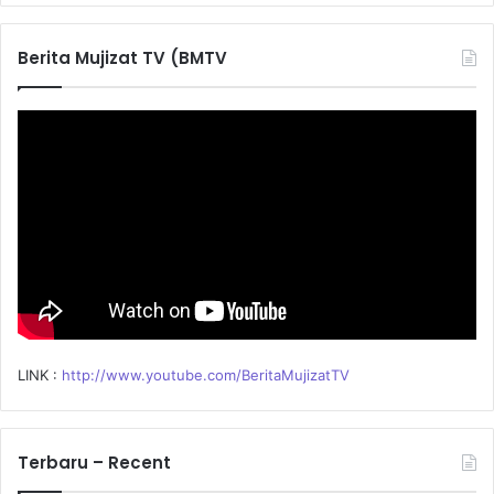
r
c
Berita Mujizat TV (BMTV
h
f
o
r
:
LINK :
http://www.youtube.com/BeritaMujizatTV
Terbaru – Recent