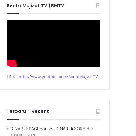
f
Berita Mujizat TV (BMTV
o
r
:
LINK :
http://www.youtube.com/BeritaMujizatTV
Terbaru – Recent
DINAR di PAGI Hari vs. DINAR di SORE Hari
August 3, 2026