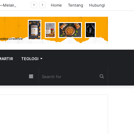
Justin Bieber Tampil di Hadapan Miliaran Orang, Tapi Bukan “Baby” yang Ia Nyanyikan—Melainkan “Hallelujah”
Home
Tentang
Hubungi
MARTIR
TEOLOGI
Sidebar
Search
for