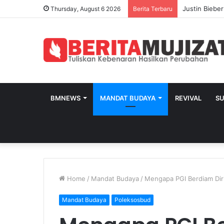
Thursday, August 6 2026
Berita Terbaru
BMNEWS
MANDAT BUDAYA
REVIVAL
S
Home
/
Mandat Budaya
/
Mengapa PGI Berdiam Dir
Mandat Budaya
Poleksosbud