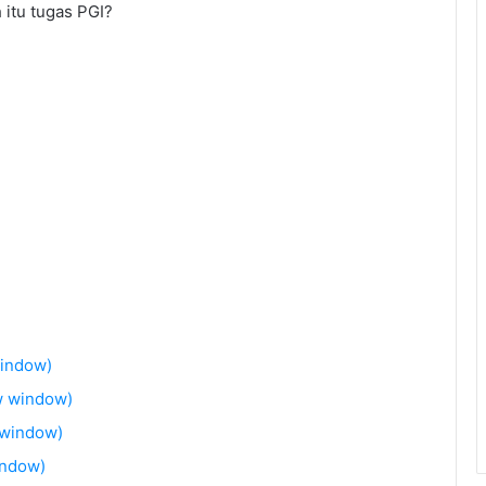
itu tugas PGI?
window)
w window)
 window)
indow)