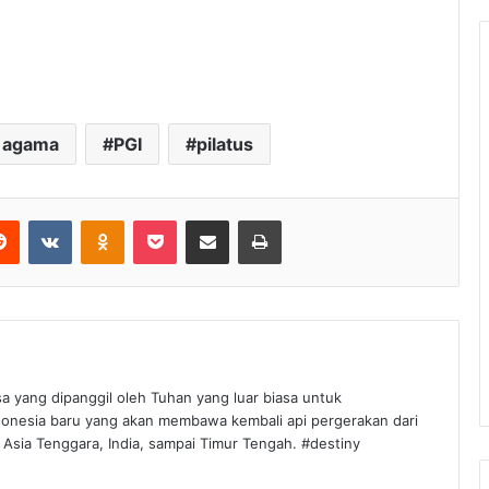
n agama
PGI
pilatus
Reddit
VKontakte
Odnoklassniki
Pocket
Share via Email
Print
sa yang dipanggil oleh Tuhan yang luar biasa untuk
onesia baru yang akan membawa kembali api pergerakan dari
 Asia Tenggara, India, sampai Timur Tengah. #destiny