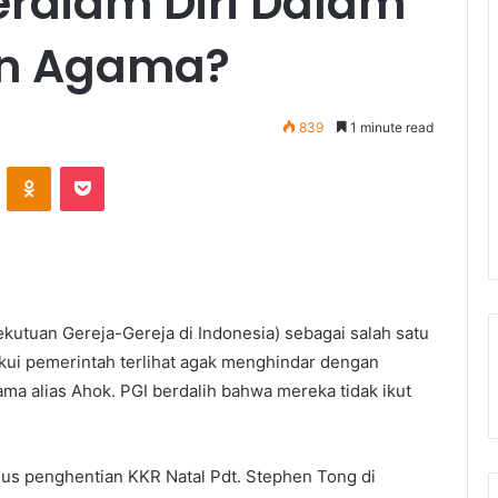
rdiam Diri Dalam
an Agama?
839
1 minute read
ontakte
Odnoklassniki
Pocket
kutuan Gereja-Gereja di Indonesia) sebagai salah satu
akui pemerintah terlihat agak menghindar dengan
a alias Ahok. PGI berdalih bahwa mereka tidak ikut
sus penghentian KKR Natal Pdt. Stephen Tong di