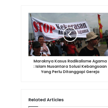
o
u
r
E
m
a
i
l
a
d
d
r
Maraknya Kasus Radikalisme Agama
e
: Islam Nusantara Solusi Kebangsaan
s
Yang Perlu Ditanggapi Gereja
s
Related Articles