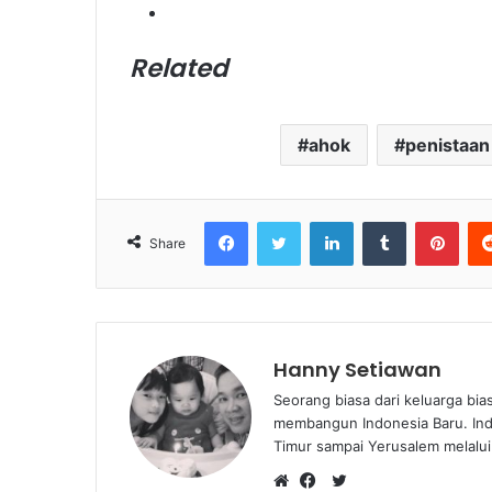
Related
ahok
penistaa
Facebook
Twitter
LinkedIn
Tumblr
Pinterest
Share
Hanny Setiawan
Seorang biasa dari keluarga bia
membangun Indonesia Baru. Ind
Timur sampai Yerusalem melalui
T