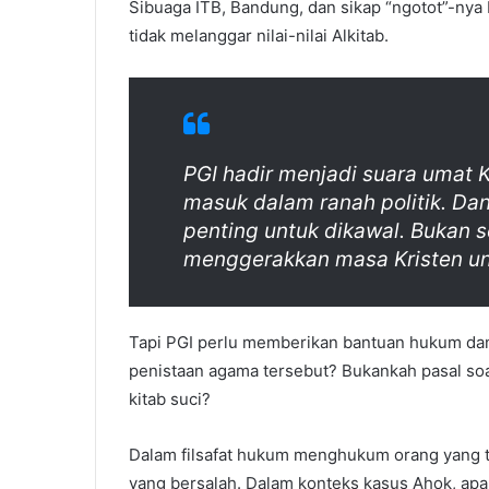
r
Sibuaga ITB, Bandung, dan sikap “ngotot”-nya
tidak melanggar nilai-nilai Alkitab.
PGI hadir menjadi suara umat Kr
masuk dalam ranah politik. Da
penting untuk dikawal. Bukan 
menggerakkan masa Kristen un
Tapi PGI perlu memberikan bantuan hukum dan
penistaan agama tersebut? Bukankah pasal so
kitab suci?
Dalam filsafat hukum menghukum orang yang ti
yang bersalah. Dalam konteks kasus Ahok, apab