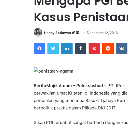
Mengapa PGI Be
Kasus Penista
Hanny Setiawan
F
S
December 12, 2016
o
e
Facebook
Twitter
LinkedIn
Tumblr
Pinterest
Reddit
VK
l
n
l
d
o
a
w
n
o
e
n
m
BeritaMujizat.com – Poleksosbud –
PGI (Perse
T
a
perwakilan umat Kristen di Indonesia yang di
w
i
persoalan yang menimpa Basuki Tjahaya Purnam
i
l
berpolitik praktis dalam Pilkada DKI 2017.
t
t
e
Sikap PGI tersebut sangat berbeda dengan ka