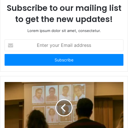
e
o
Subscribe to our mailing list
k
to get the new updates!
Lorem ipsum dolor sit amet, consectetur.
E
n
t
e
r
y
o
u
r
E
m
a
i
l
a