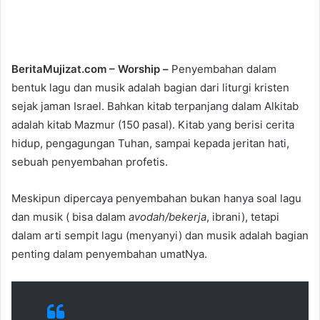
l
d
o
a
w
n
o
e
BeritaMujizat.com – Worship –
Penyembahan dalam
n
m
bentuk lagu dan musik adalah bagian dari liturgi kristen
T
a
sejak jaman Israel. Bahkan kitab terpanjang dalam Alkitab
w
i
adalah kitab Mazmur (150 pasal). Kitab yang berisi cerita
i
l
hidup, pengagungan Tuhan, sampai kepada jeritan hati,
t
sebuah penyembahan profetis.
t
e
Meskipun dipercaya penyembahan bukan hanya soal lagu
r
dan musik ( bisa dalam
avodah/bekerja
, ibrani), tetapi
dalam arti sempit lagu (menyanyi) dan musik adalah bagian
penting dalam penyembahan umatNya.