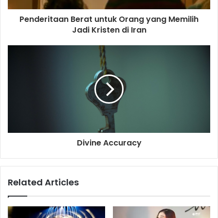
d
d
Penderitaan Berat untuk Orang yang Memilih
r
Jadi Kristen di Iran
e
s
s
Divine Accuracy
Related Articles