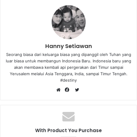
Hanny Setiawan
Seorang biasa dari keluarga biasa yang dipanggil oleh Tuhan yang
luar biasa untuk membangun Indonesia Baru. Indonesia baru yang
akan membawa kembali api pergerakan dari Timur sampai
Yerusalem melalui Asia Tenggara, India, sampai Timur Tengah.
#destiny
T
W
F
w
e
a
i
b
c
t
s
e
t
i
b
e
With Product You Purchase
t
o
r