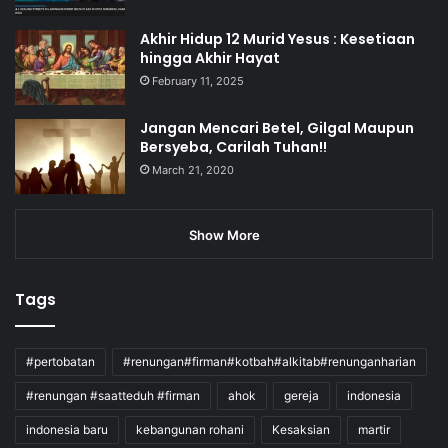
Akhir Hidup 12 Murid Yesus : Kesetiaan
hingga Akhir Hayat
February 11, 2025
Jangan Mencari Betel, Gilgal Maupun
Bersyeba, Carilah Tuhan!!
March 21, 2020
Show More
Tags
#pertobatan
#renungan#firman#kotbah#alkitab#renunganharian
#renungan #saatteduh #firman
ahok
gereja
indonesia
indonesia baru
kebangunan rohani
Kesaksian
martir