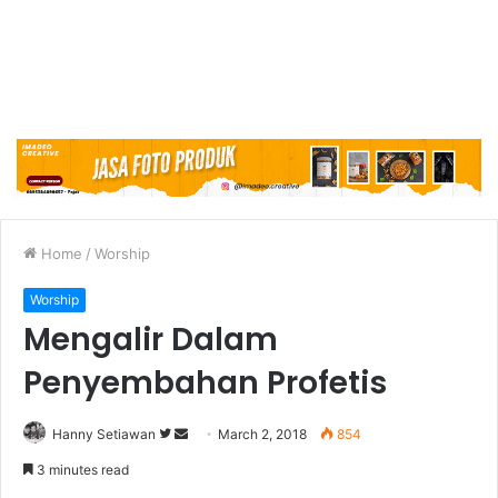
Home
/
Worship
Worship
Mengalir Dalam
Penyembahan Profetis
Hanny Setiawan
F
S
March 2, 2018
854
o
e
3 minutes read
l
n