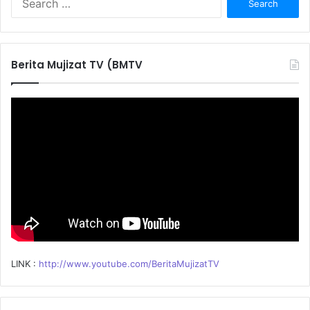
e
a
r
c
Berita Mujizat TV (BMTV
h
f
o
r
:
LINK :
http://www.youtube.com/BeritaMujizatTV