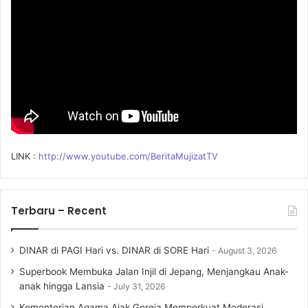
r
:
LINK :
http://www.youtube.com/BeritaMujizatTV
Terbaru – Recent
DINAR di PAGI Hari vs. DINAR di SORE Hari
August 3, 2026
Superbook Membuka Jalan Injil di Jepang, Menjangkau Anak-
anak hingga Lansia
July 31, 2026
Kementerian Agama Ajak Gereja Memperkuat Moderasi