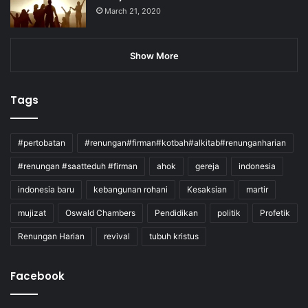
March 21, 2020
Show More
Tags
#pertobatan
#renungan#firman#kotbah#alkitab#renunganharian
#renungan #saatteduh #firman
ahok
gereja
indonesia
indonesia baru
kebangunan rohani
Kesaksian
martir
mujizat
Oswald Chambers
Pendidikan
politik
Profetik
Renungan Harian
revival
tubuh kristus
Facebook