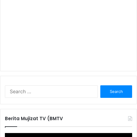
S
e
a
r
c
Berita Mujizat TV (BMTV
h
f
o