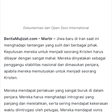
e
n
d
a
n
Dokumentasi dari Open Door International
e
BeritaMujizat.com – Martir –
Jiwa baru di Iran saat ini
m
menghadapi tantangan yang sulit dari berbagai pihak.
a
i
Keputusan mereka untuk menjadi seorang Kristen harus
l
dibayar dengan sangat mahal. Mereka dinyatakan sebagai
penggangu stabilitas nasional dan dimasukan penjara,
apabila mereka memutuskan untuk menjadi seorang
Kristen.
Mereka mendapat perlakuan yang sangat buruk di dalam
penjara. Mereka harus menghadapi intrograsi yang
panjang dan melelahkan, serta sering mendapat kekerasan
waktu diintrogasi oleh petugas. Mereka mendapat vonis