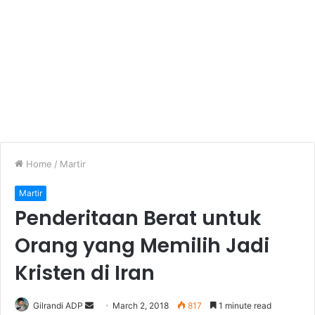
Home
/
Martir
Martir
Penderitaan Berat untuk
Orang yang Memilih Jadi
Kristen di Iran
Gilrandi ADP
S
March 2, 2018
817
1 minute read