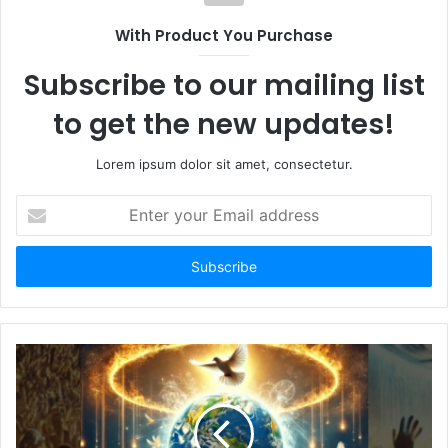
With Product You Purchase
Subscribe to our mailing list
to get the new updates!
Lorem ipsum dolor sit amet, consectetur.
E
n
t
e
r
y
o
u
r
E
m
a