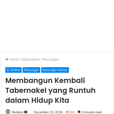
Home
/
Spiritualitas
/
Renungan
El-Bethel
Renungan
Renungan Harian
Membangun Kembali
Tabernakel yang Runtuh
dalam Hidup Kita
Redaksi
S
December 23, 2024
992
2 minutes read