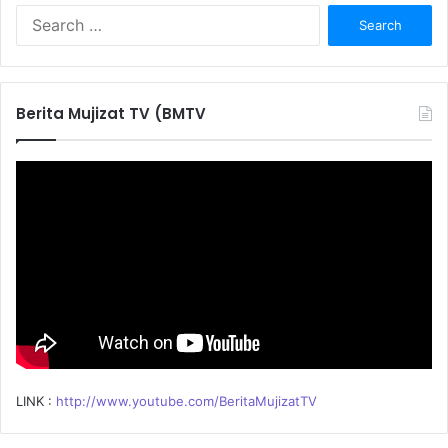
S
e
a
r
c
Berita Mujizat TV (BMTV
h
f
o
r
:
LINK :
http://www.youtube.com/BeritaMujizatTV