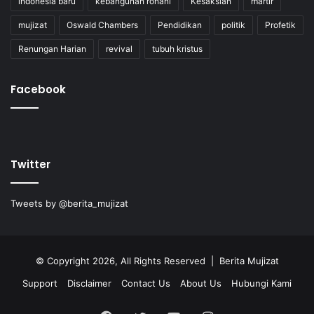
indonesia baru
kebangunan rohani
Kesaksian
martir
mujizat
Oswald Chambers
Pendidikan
politik
Profetik
Renungan Harian
revival
tubuh kristus
Facebook
Twitter
Tweets by @berita_mujizat
© Copyright 2026, All Rights Reserved | Berita Mujizat
Support
Disclaimer
Contact Us
About Us
Hubungi Kami