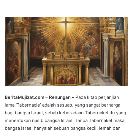
e
n
d
a
n
e
m
a
i
l
BeritaMujizat.com – Renungan –
Pada kitab perjanjian
lama ‘Tabernacle’ adalah sesuatu yang sangat berharga
bagi bangsa Israel, sebab keberadaan Tabernakel itu yang
menentukan nasib bangsa Israel. Tanpa Tabernakel maka
bangsa Israel hanyalah sebuah bangsa kecil, lemah dan