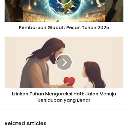
i
l
a
d
d
Pembaruan Global : Pesan Tuhan 2025
r
e
s
s
Izinkan Tuhan Mengoreksi Hati: Jalan Menuju
Kehidupan yang Benar
Related Articles