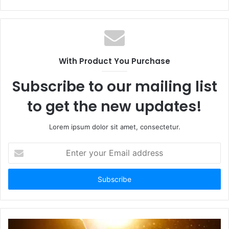
With Product You Purchase
Subscribe to our mailing list
to get the new updates!
Lorem ipsum dolor sit amet, consectetur.
E
n
t
e
r
y
o
u