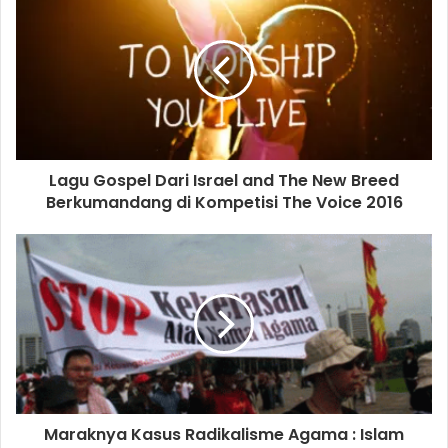
r
E
m
a
i
l
a
d
d
Lagu Gospel Dari Israel and The New Breed
r
Berkumandang di Kompetisi The Voice 2016
e
s
s
Maraknya Kasus Radikalisme Agama : Islam