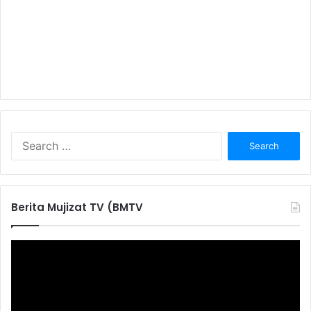
S
e
a
r
c
Berita Mujizat TV (BMTV
h
f
o
r
: