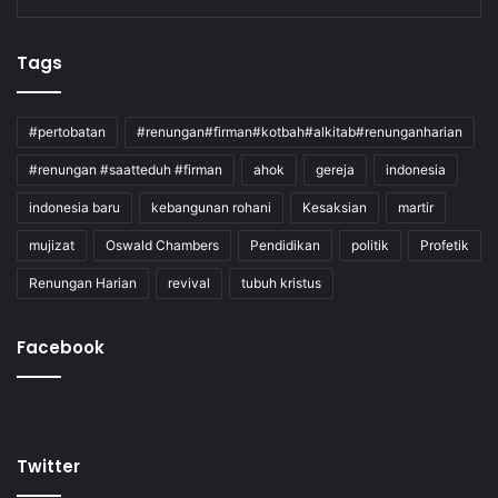
Tags
#pertobatan
#renungan#firman#kotbah#alkitab#renunganharian
#renungan #saatteduh #firman
ahok
gereja
indonesia
indonesia baru
kebangunan rohani
Kesaksian
martir
mujizat
Oswald Chambers
Pendidikan
politik
Profetik
Renungan Harian
revival
tubuh kristus
Facebook
Twitter