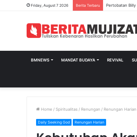
Pertobatan Bill
Friday, August 7 2026
Berita Terbaru
BMNEWS
MANDAT BUDAYA
REVIVAL
S
Home
/
Spiritualitas
/
Renungan
/
Renungan Harian
Daily Seeking God
Renungan Harian