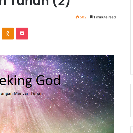
n Tuhan (2)
502
1 minute read
ontakte
Odnoklassniki
Pocket