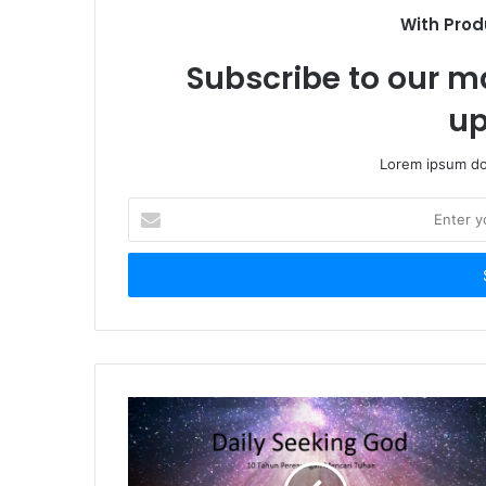
With Prod
Subscribe to our ma
up
Lorem ipsum dol
E
n
t
e
r
y
o
u
r
E
m
a
i