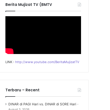
f
Berita Mujizat TV (BMTV
o
r
:
LINK :
http://www.youtube.com/BeritaMujizatTV
Terbaru – Recent
DINAR di PAGI Hari vs. DINAR di SORE Hari
August 3, 2026