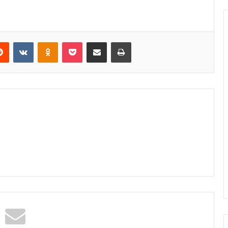
Reddit
VKontakte
Odnoklassniki
Pocket
Share via Email
Print