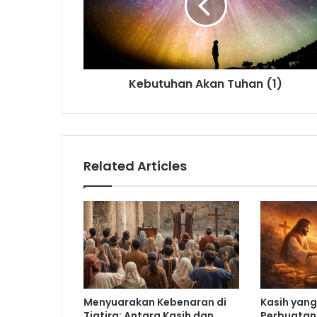
l
a
d
d
r
Kebutuhan Akan Tuhan (1)
e
s
s
Related Articles
Menyuarakan Kebenaran di
Kasih yan
Tiatira: Antara Kasih dan
Perbuatan