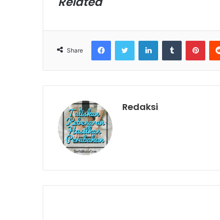
Related
Facebook
Twitter
LinkedIn
Tumblr
Pinterest
Share
Redaksi