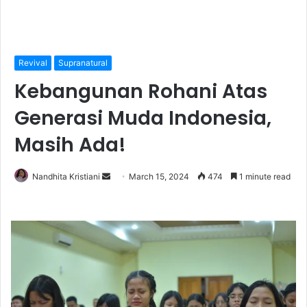
Revival
Supranatural
Kebangunan Rohani Atas
Generasi Muda Indonesia,
Masih Ada!
Nandhita Kristiani
S
March 15, 2024
474
1 minute read
e
n
d
a
n
e
m