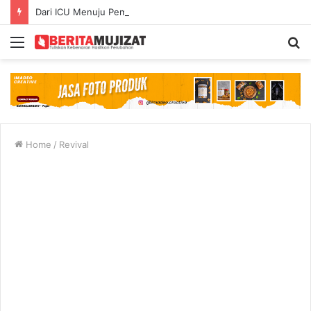
Dari ICU Menuju Pemulihan: Mujizat di Tengah Kecelakaan Maut
Menu
S
fo
Home
/
Revival