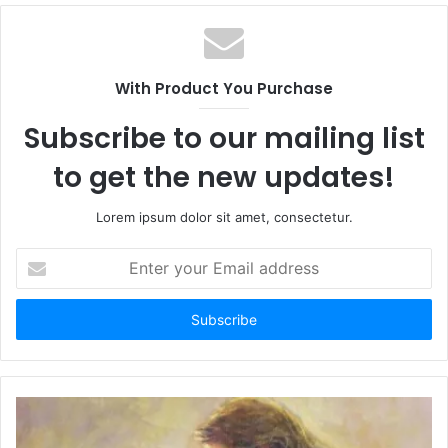
With Product You Purchase
Subscribe to our mailing list
to get the new updates!
Lorem ipsum dolor sit amet, consectetur.
E
n
t
e
r
y
o
u
r
E