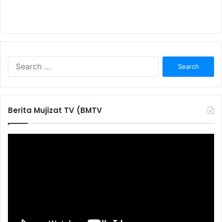
S
e
a
r
c
Berita Mujizat TV (BMTV
h
f
o
r
: