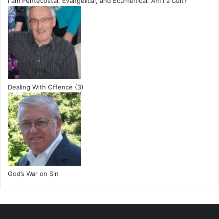
I am Pentecostal, Evangelical, and Ecumenical. Am I a Cult?
Dealing With Offence (3)
God’s War on Sin