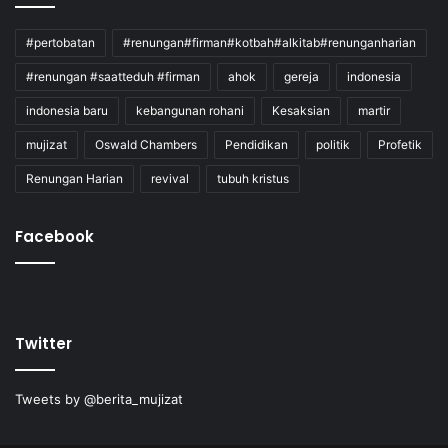
#pertobatan
#renungan#firman#kotbah#alkitab#renunganharian
#renungan #saatteduh #firman
ahok
gereja
indonesia
indonesia baru
kebangunan rohani
Kesaksian
martir
mujizat
Oswald Chambers
Pendidikan
politik
Profetik
Renungan Harian
revival
tubuh kristus
Facebook
Twitter
Tweets by @berita_mujizat