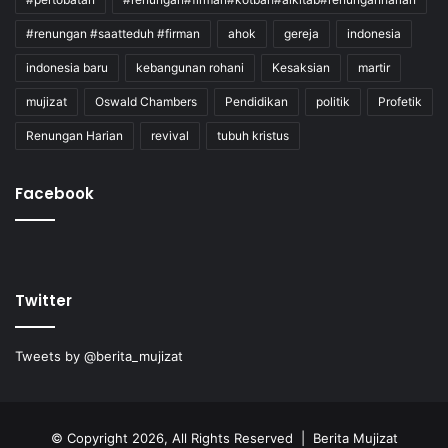
#renungan #saatteduh #firman
ahok
gereja
indonesia
indonesia baru
kebangunan rohani
Kesaksian
martir
mujizat
Oswald Chambers
Pendidikan
politik
Profetik
Renungan Harian
revival
tubuh kristus
Facebook
Twitter
Tweets by @berita_mujizat
© Copyright 2026, All Rights Reserved | Berita Mujizat