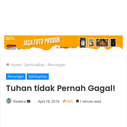
Home
/
Spiritualitas
/
Renungan
Renungan
Spiritualitas
Tuhan tidak Pernah Gagal!
Redaksi
S
April 18, 2019
855
1 minute read
e
n
d