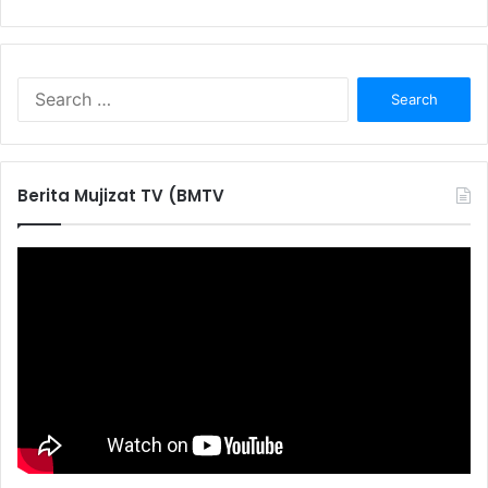
S
e
a
r
c
Berita Mujizat TV (BMTV
h
f
o
r
: