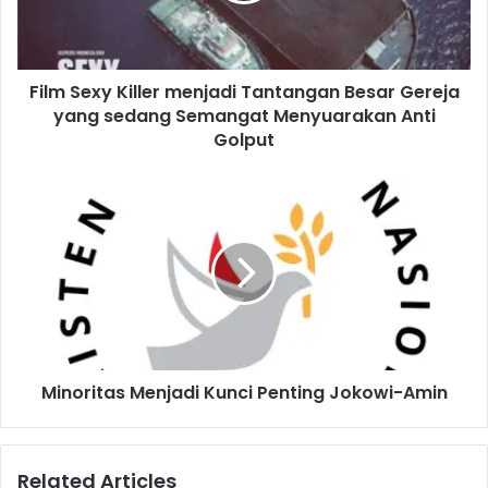
l
a
d
d
Film Sexy Killer menjadi Tantangan Besar Gereja
r
yang sedang Semangat Menyuarakan Anti
e
Golput
s
s
Minoritas Menjadi Kunci Penting Jokowi-Amin
Related Articles