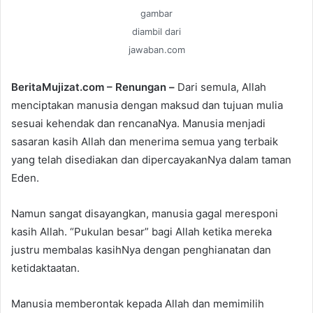
a
gambar
n
diambil dari
e
jawaban.com
m
a
BeritaMujizat.com – Renungan –
Dari semula, Allah
i
menciptakan manusia dengan maksud dan tujuan mulia
l
sesuai kehendak dan rencanaNya. Manusia menjadi
sasaran kasih Allah dan menerima semua yang terbaik
yang telah disediakan dan dipercayakanNya dalam taman
Eden.
Namun sangat disayangkan, manusia gagal meresponi
kasih Allah. “Pukulan besar” bagi Allah ketika mereka
justru membalas kasihNya dengan penghianatan dan
ketidaktaatan.
Manusia memberontak kepada Allah dan memimilih