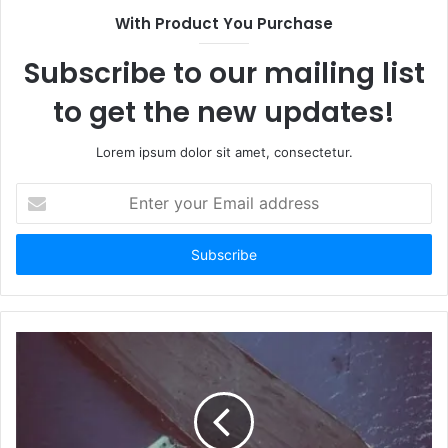
With Product You Purchase
Subscribe to our mailing list
to get the new updates!
Lorem ipsum dolor sit amet, consectetur.
E
n
t
e
r
y
o
u
r
E
m
a
i