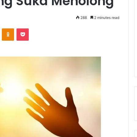
ng Suka Menolong
288
2 minutes read
ontakte
Odnoklassniki
Pocket