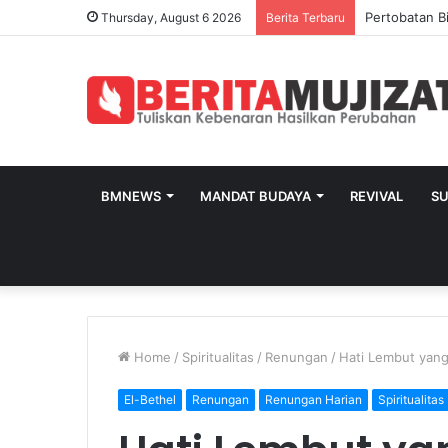
Pertobatan Bi
Thursday, August 6 2026
Berita Terbaru
BMNEWS
MANDAT BUDAYA
REVIVAL
S
Home
/
Spiritualitas
/
Renungan
/
Hati Lembut yan
El-Bethel
Renungan
Renungan Harian
Spiritualitas