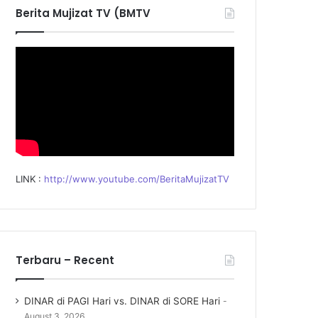
f
Berita Mujizat TV (BMTV
o
r
:
LINK :
http://www.youtube.com/BeritaMujizatTV
Terbaru – Recent
DINAR di PAGI Hari vs. DINAR di SORE Hari
August 3, 2026