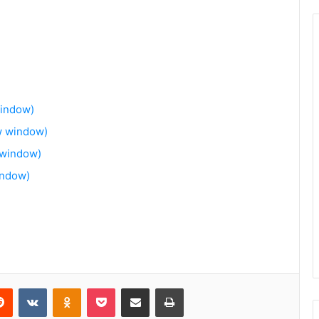
window)
w window)
 window)
indow)
Reddit
VKontakte
Odnoklassniki
Pocket
Share via Email
Print