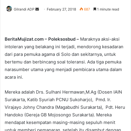
Gilrandi ADP
S
February 27, 2018
687
1 minute read
e
n
d
a
BeritaMujizat.com – Poleksosbud –
Maraknya aksi-aksi
n
intoleran yang belakang ini terjadi, mendorong kesadaran
e
dari para pemuka agama di Solo dan sekitarnya, untuk
m
bertemu dan berbincang soal toleransi. Ada tiga pemuka
a
narasumber utama yang menjadi pembicara utama dalam
i
acara ini.
l
Mereka adalah Drs. Sulhani Hermawan,M.Ag (Dosen IAIN
Surakarta, Katib Syuriah PCNU Sukoharjo), Pmd. Ir.
Virajayo Johny Chandra (Magabudhi Surakarta), Pdt. Heru
Handoko (Gereja GB Mojosongo Surakarta). Mereka
mendapat kesempatan masing-masing sepuluh menit
untuk memberi pemaparan, setelah itu disambut dengan