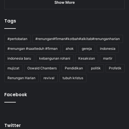
Show More
Tags
#pertobatan
#renungan#firman#kotbah#alkitab#renunganharian
#renungan #saatteduh #firman
ahok
gereja
indonesia
indonesia baru
kebangunan rohani
Kesaksian
martir
mujizat
Oswald Chambers
Pendidikan
politik
Profetik
Renungan Harian
revival
tubuh kristus
Facebook
Twitter