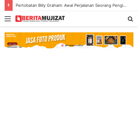
Pertobatan Billy Graham: Awal Perjalanan Seorang Penginjil Dunia
Menu
S
fo