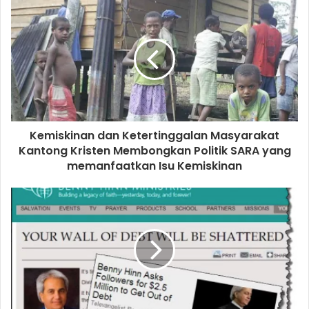
u
r
E
m
a
i
l
a
d
d
Kemiskinan dan Ketertinggalan Masyarakat
r
Kantong Kristen Membongkan Politik SARA yang
e
memanfaatkan Isu Kemiskinan
s
s