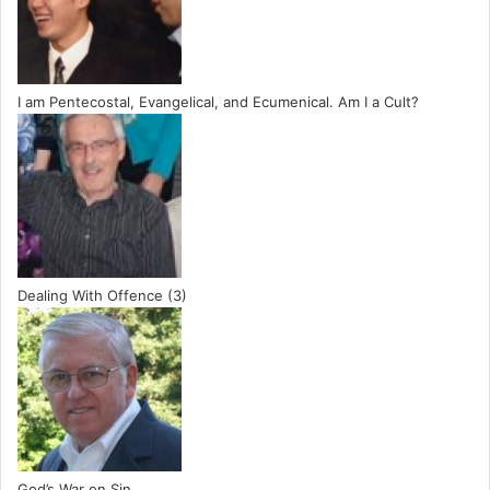
I am Pentecostal, Evangelical, and Ecumenical. Am I a Cult?
Dealing With Offence (3)
God’s War on Sin