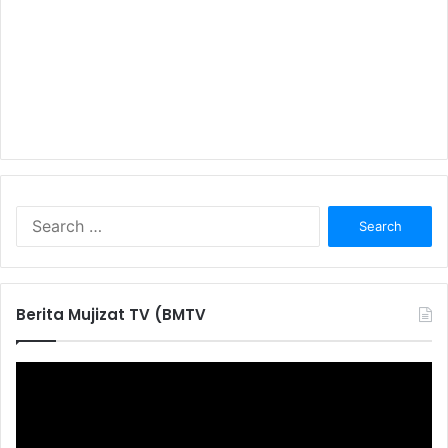
S
e
a
r
c
Berita Mujizat TV (BMTV
h
f
o
r
: