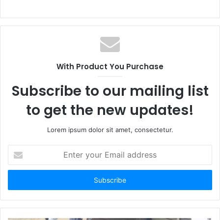
With Product You Purchase
Subscribe to our mailing list
to get the new updates!
Lorem ipsum dolor sit amet, consectetur.
E
n
t
e
r
y
o