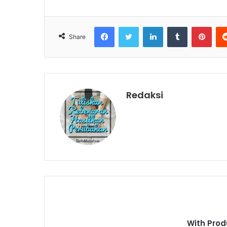
Facebook
Twitter
LinkedIn
Tumblr
Pinterest
Share
Redaksi
With Prod