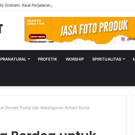
lly Graham: Awal Perjalanan Seorang Penginjil Dunia
UPRANATURAL
PROFETIK
WORSHIP
SPIRITUALITAS
tuk Donald Trump dan Kebangunan Rohani Dunia