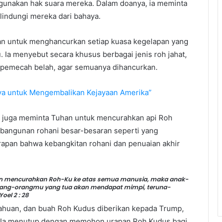
ggunakan hak suara mereka. Dalam doanya, ia meminta
lindungi mereka dari bahaya.
an untuk menghancurkan setiap kuasa kegelapan yang
a menyebut secara khusus berbagai jenis roh jahat,
h pemecah belah, agar semuanya dihancurkan.
a untuk Mengembalikan Kejayaan Amerika”
tu juga meminta Tuhan untuk mencurahkan api Roh
bangunan rohani besar-besaran seperti yang
rapan bahwa kebangkitan rohani dan penuaian akhir
akan mencurahkan Roh-Ku ke atas semua manusia, maka anak-
orang-orangmu yang tua akan mendapat mimpi, teruna-
el 2 : 28
etahuan, dan buah Roh Kudus diberikan kepada Trump,
a. Ia menutup dengan memohon urapan Roh Kudus bagi