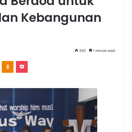
a Berdoa untuk
dan Kebangunan
393
1 minute read
ontakte
Odnoklassniki
Pocket