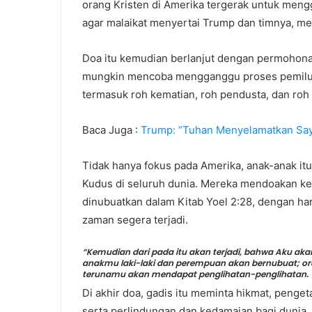
orang Kristen di Amerika tergerak untuk men
agar malaikat menyertai Trump dan timnya, me
Doa itu kemudian berlanjut dengan permohon
mungkin mencoba mengganggu proses pemilu. I
termasuk roh kematian, roh pendusta, dan ro
Baca Juga :
Trump: “Tuhan Menyelamatkan Say
Tidak hanya fokus pada Amerika, anak-anak i
Kudus di seluruh dunia. Mereka mendoakan ke
dinubuatkan dalam Kitab Yoel 2:28, dengan ha
zaman segera terjadi.
“Kemudian dari pada itu akan terjadi, bahwa Aku 
anakmu laki-laki dan perempuan akan bernubuat; 
terunamu akan mendapat penglihatan-penglihatan. Yo
Di akhir doa, gadis itu meminta hikmat, peng
serta perlindungan dan kedamaian bagi duni