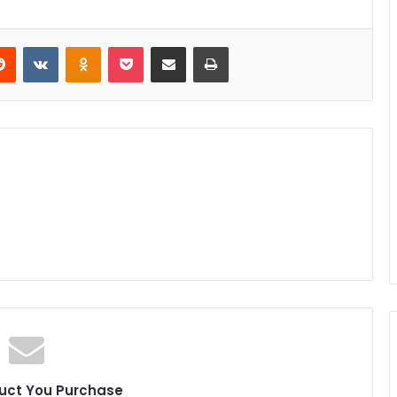
Reddit
VKontakte
Odnoklassniki
Pocket
Share via Email
Print
uct You Purchase