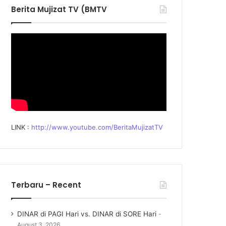
f
Berita Mujizat TV (BMTV
o
r
:
LINK :
http://www.youtube.com/BeritaMujizatTV
Terbaru – Recent
DINAR di PAGI Hari vs. DINAR di SORE Hari
August 3, 2026