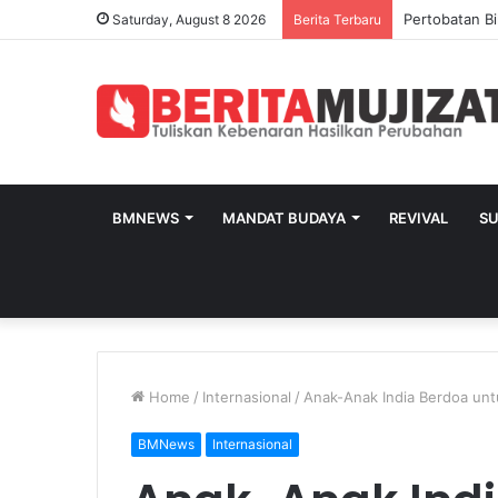
Pertobatan Bi
Saturday, August 8 2026
Berita Terbaru
BMNEWS
MANDAT BUDAYA
REVIVAL
S
Home
/
Internasional
/
Anak-Anak India Berdoa un
BMNews
Internasional