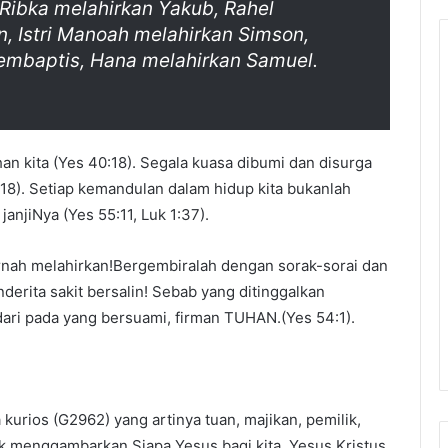
Ribka melahirkan Yakub, Rahel
, Istri Manoah melahirkan Simson,
embaptis, Hana melahirkan Samuel.
an kita (Yes 40:18). Segala kuasa dibumi dan disurga
18). Setiap kemandulan dalam hidup kita bukanlah
anjiNya (Yes 55:11, Luk 1:37).
ernah melahirkan!Bergembiralah dengan sorak-sorai dan
erita sakit bersalin! Sebab yang ditinggalkan
ari pada yang bersuami, firman TUHAN.(Yes 54:1).
urios (G2962) yang artinya tuan, majikan, pemilik,
uk menggambarkan Siapa Yesus bagi kita. Yesus Kristus