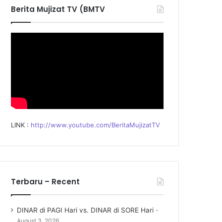
f
Berita Mujizat TV (BMTV
o
r
:
LINK :
http://www.youtube.com/BeritaMujizatTV
Terbaru – Recent
DINAR di PAGI Hari vs. DINAR di SORE Hari
August 3, 2026