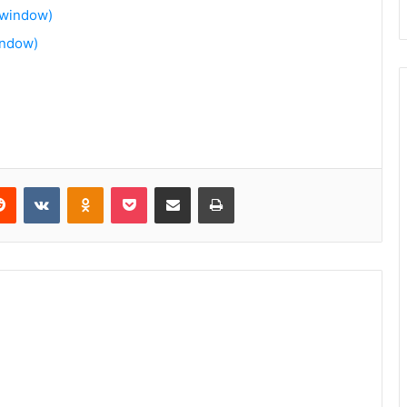
 window)
indow)
Reddit
VKontakte
Odnoklassniki
Pocket
Share via Email
Print