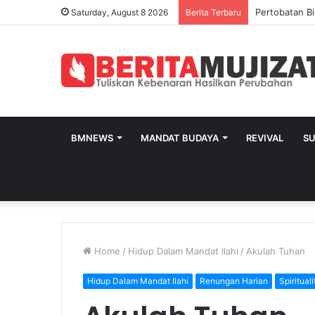
Pertobatan Bi
Saturday, August 8 2026
Berita Terbaru
BMNEWS
MANDAT BUDAYA
REVIVAL
S
Home
/
Hidup Dalam Mandat Ilahi
/
Akulah Tuhan
Hidup Dalam Mandat Ilahi
Renungan Harian
Spirituali