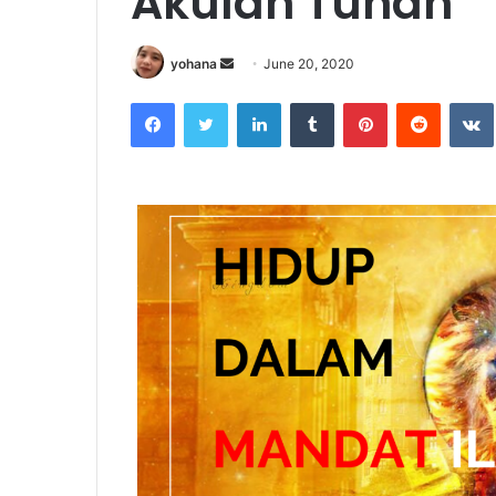
Akulah Tuhan
yohana
S
June 20, 2020
e
Facebook
Twitter
LinkedIn
Tumblr
Pinterest
Reddit
VK
n
d
a
n
e
m
a
i
l