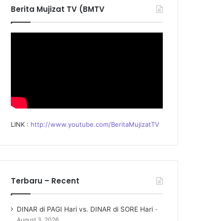
f
Berita Mujizat TV (BMTV
o
r
:
LINK :
http://www.youtube.com/BeritaMujizatTV
Terbaru – Recent
DINAR di PAGI Hari vs. DINAR di SORE Hari
August 3, 2026