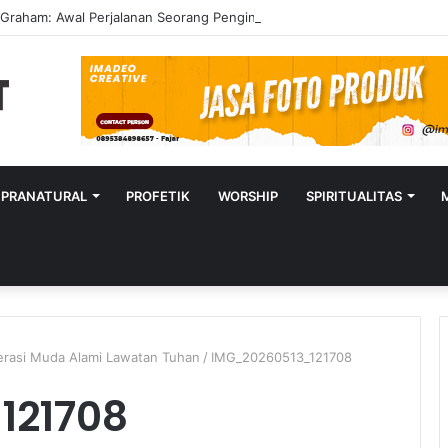
y Graham: Awal Perjalanan Seorang Penginjil Dunia
UPRANATURAL
PROFETIK
WORSHIP
SPIRITUALITAS
erasi Muda Alami Lawatan Tuhan
/
IMG_20260513_121708
121708