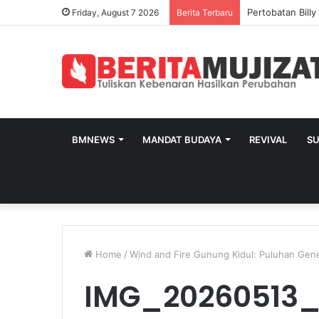
Pertobatan Bill
Friday, August 7 2026
Berita Terbaru
BMNEWS
MANDAT BUDAYA
REVIVAL
S
Home
/
Wind and Fire Gunung Kidul: Puluhan Gen
IMG_20260513_