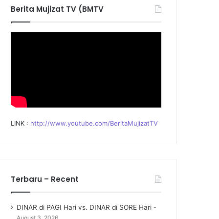
f
Berita Mujizat TV (BMTV
o
r
:
LINK :
http://www.youtube.com/BeritaMujizatTV
Terbaru – Recent
DINAR di PAGI Hari vs. DINAR di SORE Hari
August 3, 2026